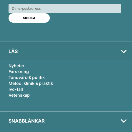
e
b
l
d
o
I
o
n
k
LÄS
Nyheter
Forskning
Tandvård & politik
Metod, klinik & praktik
Ivo-fall
Vetenskap
SNABBLÄNKAR