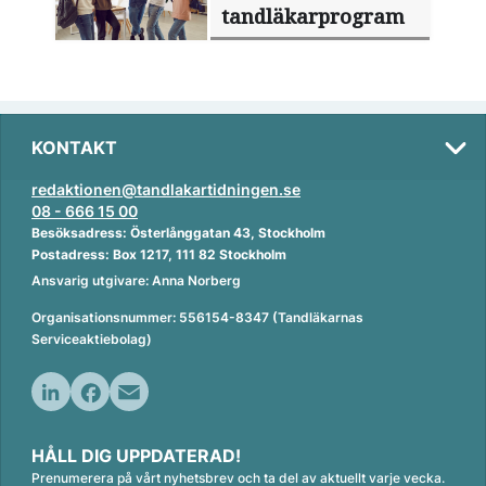
tandläkarprogram
KONTAKT
redaktionen@tandlakartidningen.se
08 - 666 15 00
Besöksadress: Österlånggatan 43, Stockholm
Postadress: Box 1217, 111 82 Stockholm
Ansvarig utgivare: Anna Norberg
Organisationsnummer: 556154-8347 (Tandläkarnas
Serviceaktiebolag)
L
F
E
i
a
m
HÅLL DIG UPPDATERAD!
n
c
a
Prenumerera på vårt nyhetsbrev och ta del av aktuellt varje vecka.
k
e
i