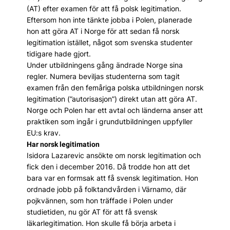
(AT) efter examen för att få polsk legitimation.
Eftersom hon inte tänkte jobba i Polen, planerade
hon att göra AT i Norge för att sedan få norsk
legitimation istället, något som svenska studenter
tidigare hade gjort.
Under utbildningens gång ändrade Norge sina
regler. Numera beviljas studenterna som tagit
examen från den femåriga polska utbildningen norsk
legitimation (”autorisasjon”) direkt utan att göra AT.
Norge och Polen har ett avtal och länderna anser att
praktiken som ingår i grundutbildningen uppfyller
EU:s krav.
Har norsk legitimation
Isidora Lazarevic ansökte om norsk legitimation och
fick den i december 2016. Då trodde hon att det
bara var en formsak att få svensk legitimation. Hon
ordnade jobb på folktandvården i Värnamo, där
pojkvännen, som hon träffade i Polen under
studietiden, nu gör AT för att få svensk
läkarlegitimation. Hon skulle få börja arbeta i