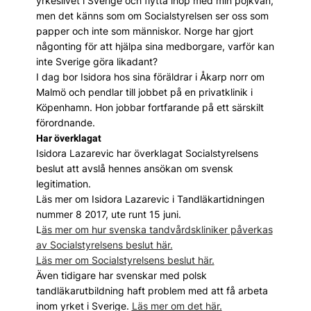
yrkeslivet i Sverige och flytta ihop med min pojkvän,
men det känns som om Socialstyrelsen ser oss som
papper och inte som människor. Norge har gjort
någonting för att hjälpa sina medborgare, varför kan
inte Sverige göra likadant?
I dag bor Isidora hos sina föräldrar i Åkarp norr om
Malmö och pendlar till jobbet på en privatklinik i
Köpenhamn. Hon jobbar fortfarande på ett särskilt
förordnande.
Har överklagat
Isidora Lazarevic har överklagat Socialstyrelsens
beslut att avslå hennes ansökan om svensk
legitimation.
Läs mer om Isidora Lazarevic i Tandläkartidningen
nummer 8 2017, ute runt 15 juni.
L
äs mer om hur svenska tandvårdskliniker påverkas
av Socialstyrelsens beslut här.
Läs mer om Socialstyrelsens beslut här.
Även tidigare har svenskar med polsk
tandläkarutbildning haft problem med att få arbeta
inom yrket i Sverige.
Läs mer om det här.