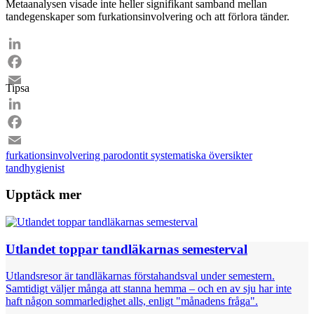
Metaanalysen visade inte heller signifikant samband mellan
tandegenskaper som furkationsinvolvering och att förlora tänder.
LinkedIn
Facebook
Tipsa
Email
LinkedIn
Facebook
furkationsinvolvering
parodontit
systematiska översikter
Email
tandhygienist
Upptäck mer
Utlandet toppar tandläkarnas semesterval
Utlandsresor är tandläkarnas förstahandsval under semestern.
Samtidigt väljer många att stanna hemma – och en av sju har inte
haft någon sommarledighet alls, enligt "månadens fråga".