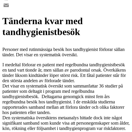
Facebook
Email
Tänderna kvar med
tandhygienistbesök
Personer med rutinmässiga besök hos tandhygienist förlorar sällan
tänder. Det visar en systematisk översikt.
I medeltal förlorar en patient med regelbundna tandhygienistbesök
en tand vart tionde år, men sällan av parodontal orsak. Överkäkens
tänder liksom kindtänder löper störst risk. Ett fåtal patienter står för
den största andelen av förlorade tänder.
Det visar en systematisk översikt som sammanfattar 36 studier på
patienter som deltagit i program med regelbundna
tandhygienistbesök. Deltagarna genomgick minst fem års
regelbundna besök hos tandhygienist. I de enskilda studierna
rapporterades samband mellan att förlora tänder och olika faktorer
hos patienten eller tanden.
Den systematiska översiktens metaanalys hittade dock inte något
signifikant samband som kunde visa att personegenskaper som ålder,
kön, rökning eller följsamhet i tandhygienprogram var riskfaktorer.