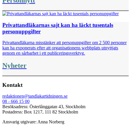
Personnytt
Privattandläkarnas sajt kan ha läckt tusentals
personuppgifter
Privattandläkarna misstänker att personuppgifter om 2 500 personer
kan ha exponerats efter att organisationens webbplats utnyttjats
genom en sårbarhet i ett publiceringsverktyg.
Nyheter
Kontakt
redaktionen@tandlakartidningen.se
08 - 666 15 00
Besöksadress: Österlånggatan 43, Stockholm
Postadress: Box 1217, 111 82 Stockholm
Ansvarig utgivare: Anna Norberg