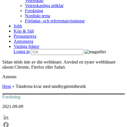
Vetenskap
Vetenskapliga artiklar
Forskning
Nordiskt tema
Författar- och referentanvisningar
Jobb
Köp & Sälj
Prenumerera
Annonsera
Vanliga frågor
Logga in
Sidan stöds inte av din webläsare. Använd en nyare webbläsare
såsom Chrome, Firefox eller Safari.
Annons
Hem
»
Tänderna kvar med tandhygienistbesök
Forskning
2021-09-09
LinkedIn