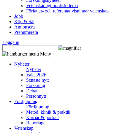
Forskningsnyheter
Vetenskapligt nordiskt tema
Författar- och referentanvisningar vetenskap
Jobb
Köp & Sälj
Annonsera
Prenumerera
Logga in
Meny
Nyheter
Nyheter
Valet 2026
Senaste nytt
Forskning
Debatt
Personnytt
Fördjupning
Fördjupning
Metod, klinik & praktik
Karriär & porträtt
Reportaget
Vetenskap