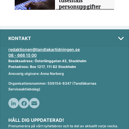
tusentals
personuppgifter
KONTAKT
redaktionen@tandlakartidningen.se
08 - 666 15 00
Besöksadress: Österlånggatan 43, Stockholm
Postadress: Box 1217, 111 82 Stockholm
Ansvarig utgivare: Anna Norberg
Organisationsnummer: 556154-8347 (Tandläkarnas
Serviceaktiebolag)
L
F
E
i
a
m
HÅLL DIG UPPDATERAD!
n
c
a
Prenumerera på vårt nyhetsbrev och ta del av aktuellt varje vecka.
k
e
i