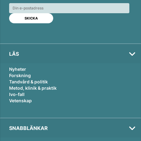
e
b
l
d
o
I
o
n
k
LÄS
Nyheter
Forskning
Tandvård & politik
Metod, klinik & praktik
Ivo-fall
Vetenskap
SNABBLÄNKAR