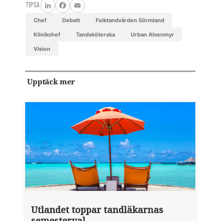
TIPSA
LinkedIn
Facebook
Email
chef
Debatt
Folktandvården Sörmland
klinikchef
tandsköterska
Urban Alsenmyr
Vision
Upptäck mer
Utlandet toppar tandläkarnas
semesterval