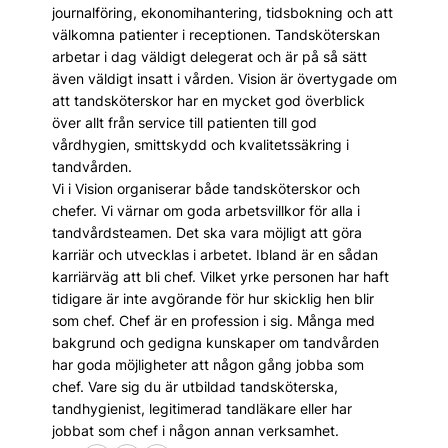
journalföring, ekonomihantering, tidsbokning och att
välkomna patienter i receptionen. Tandsköterskan
arbetar i dag väldigt delegerat och är på så sätt
även väldigt insatt i vården. Vision är övertygade om
att tandsköterskor har en mycket god överblick
över allt från service till patienten till god
vårdhygien, smittskydd och kvalitetssäkring i
tandvården.
Vi i Vision organiserar både tandsköterskor och
chefer. Vi värnar om goda arbetsvillkor för alla i
tandvårdsteamen. Det ska vara möjligt att göra
karriär och utvecklas i arbetet. Ibland är en sådan
karriärväg att bli chef. Vilket yrke personen har haft
tidigare är inte avgörande för hur skicklig hen blir
som chef. Chef är en profession i sig. Många med
bakgrund och gedigna kunskaper om tandvården
har goda möjligheter att någon gång jobba som
chef. Vare sig du är utbildad tandsköterska,
tandhygienist, legitimerad tandläkare eller har
jobbat som chef i någon annan verksamhet.