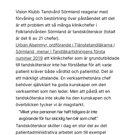
Vision Klubb Tandvård Sörmland reagerar med
förvåning och bestörtning över påståendet att det
är ett problem att så många klinikchefer i
Folktandvården Sörmland är tandsköterskor (totalt
är det 6 av 21 chefer).
Urban Alsenmyr, ordförande i Tjänstetandläkarna i
Sörmland, menar i Tandläkartidningens första
nummer 2019
att klinikchefer som är grundutbildade
till tandsköterskor inte har förståelse för att varje
patient kräver både vårdtid och patienttid. Det är
ett märkligt uttalande. En verksamhetsnära chef
behöver självklart ha goda kunskaper om den
verksamhet som hen leder. Men att påstå att en
tandsköterska inte skulle ha den kunskapen och
överblicken tycker vi är magstarkt.
”Vilket yrke personen har haft tidigare är inte
avgörande för hur skicklig hen blir som chef.”
Tandsköterskor sköter i dag en stor del av det
patientadministrativa arbetet som till exempel