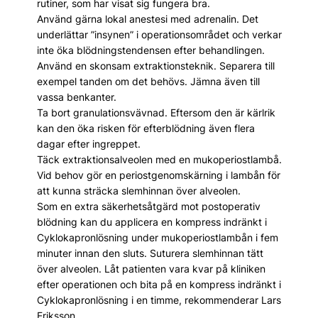
rutiner, som har visat sig fungera bra.
Använd gärna lokal anestesi med adrenalin. Det
underlättar ”insynen” i operationsområdet och verkar
inte öka blödningstendensen efter behandlingen.
Använd en skonsam extraktionsteknik. Separera till
exempel tanden om det behövs. Jämna även till
vassa benkanter.
Ta bort granulationsvävnad. Eftersom den är kärlrik
kan den öka risken för efterblödning även flera
dagar efter ingreppet.
Täck extraktionsalveolen med en mukoperiostlambå.
Vid behov gör en periostgenomskärning i lambån för
att kunna sträcka slemhinnan över alveolen.
Som en extra säkerhetsåtgärd mot postoperativ
blödning kan du applicera en kompress indränkt i
Cyklokapronlösning under mukoperiostlambån i fem
minuter innan den sluts. Suturera slemhinnan tätt
över alveolen. Låt patienten vara kvar på kliniken
efter operationen och bita på en kompress indränkt i
Cyklokapronlösning i en timme, rekommenderar Lars
Eriksson.