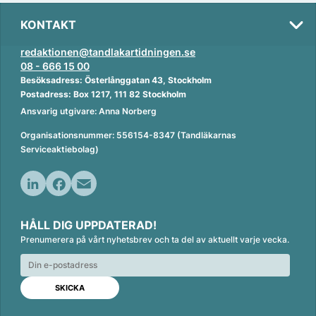
KONTAKT
redaktionen@tandlakartidningen.se
08 - 666 15 00
Besöksadress: Österlånggatan 43, Stockholm
Postadress: Box 1217, 111 82 Stockholm
Ansvarig utgivare: Anna Norberg
Organisationsnummer: 556154-8347 (Tandläkarnas
Serviceaktiebolag)
L
F
E
i
a
m
HÅLL DIG UPPDATERAD!
n
c
a
Prenumerera på vårt nyhetsbrev och ta del av aktuellt varje vecka.
k
e
i
e
b
l
d
o
I
o
n
k