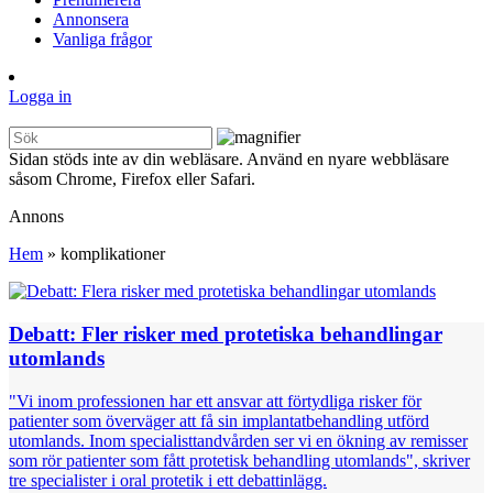
Annonsera
Vanliga frågor
Logga in
Sidan stöds inte av din webläsare. Använd en nyare webbläsare
såsom Chrome, Firefox eller Safari.
Annons
Hem
»
komplikationer
Debatt: Fler risker med protetiska behandlingar
utomlands
"Vi inom professionen har ett ansvar att förtydliga risker för
patienter som överväger att få sin implantatbehandling utförd
utomlands. Inom specialisttandvården ser vi en ökning av remisser
som rör patienter som fått protetisk behandling utomlands", skriver
tre specialister i oral protetik i ett debattinlägg.