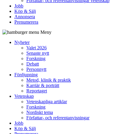
Författar- och referentanvisningar vetenskap
Jobb
Köp & Sälj
Annonsera
Prenumerera
Meny
Nyheter
Valet 2026
Senaste nytt
Forskning
Debatt
Personnytt
Fördjupning
Metod, klinik & praktik
Karriär & porträtt
Reportaget
Vetenskap
Vetenskapliga artiklar
Forskning
Nordiskt tema
Författar- och referentanvisningar
Jobb
Köp & Sälj
Prenumerera