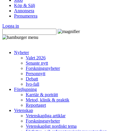
Jobb
Köp & Sälj
Annonsera
Prenumerera
Logga in
Nyheter
Valet 2026
Senaste nytt
Forskningsnyheter
Personnytt
Debatt
Ivo-fall
Fördjupning
Karriär & porträtt
Metod, klinik & praktik
Reportaget
Vetenskap
Vetenskapliga artiklar
Forskningsnyheter
Vetenskapligt nordiskt tema