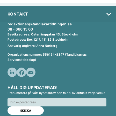
KONTAKT
redaktionen@tandlakartidningen.se
08 - 666 15 00
Besöksadress: Österlånggatan 43, Stockholm
Postadress: Box 1217, 111 82 Stockholm
Ansvarig utgivare: Anna Norberg
Organisationsnummer: 556154-8347 (Tandläkarnas
Serviceaktiebolag)
L
F
E
i
a
m
HÅLL DIG UPPDATERAD!
n
c
a
Prenumerera på vårt nyhetsbrev och ta del av aktuellt varje vecka.
k
e
i
e
b
l
d
o
I
o
n
k