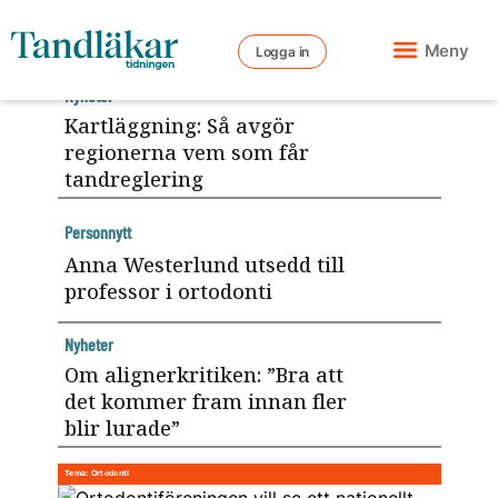
Meny
Logga in
Nyheter
Kartläggning: Så avgör
regionerna vem som får
Tema: Ortodonti
tandreglering
Personnytt
Anna Westerlund utsedd till
professor i ortodonti
Nyheter
Om alignerkritiken: ”Bra att
det kommer fram innan fler
blir lurade”