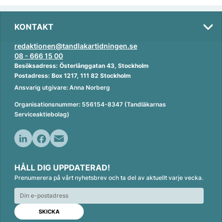
KONTAKT
redaktionen@tandlakartidningen.se
08 - 666 15 00
Besöksadress: Österlånggatan 43, Stockholm
Postadress: Box 1217, 111 82 Stockholm
Ansvarig utgivare: Anna Norberg
Organisationsnummer: 556154-8347 (Tandläkarnas
Serviceaktiebolag)
L
F
E
i
a
m
HÅLL DIG UPPDATERAD!
n
c
a
Prenumerera på vårt nyhetsbrev och ta del av aktuellt varje vecka.
k
e
i
e
b
l
d
o
I
o
n
k