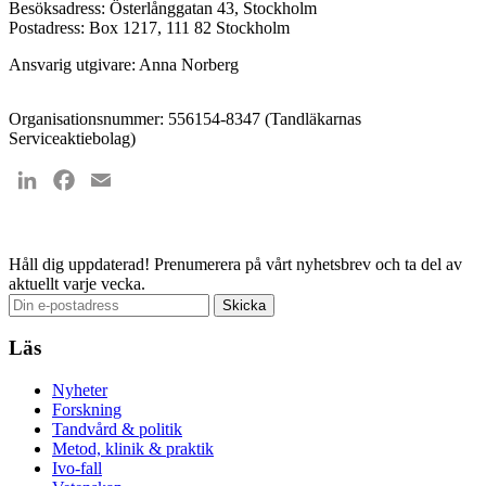
Besöksadress: Österlånggatan 43, Stockholm
Postadress: Box 1217, 111 82 Stockholm
Ansvarig utgivare: Anna Norberg
Organisationsnummer: 556154-8347 (Tandläkarnas
Serviceaktiebolag)
LinkedIn
Facebook
Email
Håll dig uppdaterad!
Prenumerera på vårt nyhetsbrev och ta del av
aktuellt varje vecka.
Läs
Nyheter
Forskning
Tandvård & politik
Metod, klinik & praktik
Ivo-fall