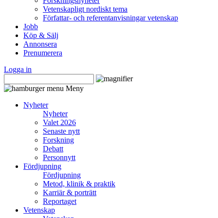
Forskningsnyheter
Vetenskapligt nordiskt tema
Författar- och referentanvisningar vetenskap
Jobb
Köp & Sälj
Annonsera
Prenumerera
Logga in
Meny
Nyheter
Nyheter
Valet 2026
Senaste nytt
Forskning
Debatt
Personnytt
Fördjupning
Fördjupning
Metod, klinik & praktik
Karriär & porträtt
Reportaget
Vetenskap