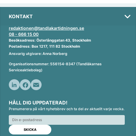
KONTAKT
redaktionen@tandlakartidningen.se
08 - 666 15 00
Besöksadress: Österlånggatan 43, Stockholm
Postadress: Box 1217, 111 82 Stockholm
Ansvarig utgivare: Anna Norberg
Organisationsnummer: 556154-8347 (Tandläkarnas
Serviceaktiebolag)
L
F
E
i
a
m
HÅLL DIG UPPDATERAD!
n
c
a
Prenumerera på vårt nyhetsbrev och ta del av aktuellt varje vecka.
k
e
i
e
b
l
d
o
I
o
n
k