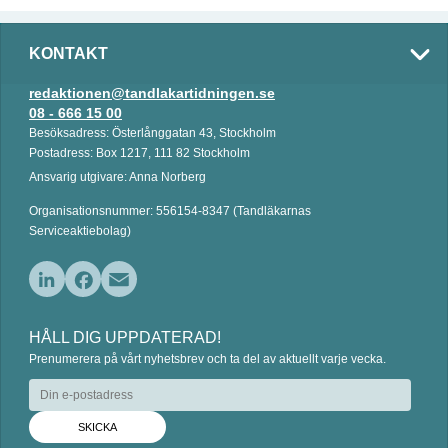
KONTAKT
redaktionen@tandlakartidningen.se
08 - 666 15 00
Besöksadress: Österlånggatan 43, Stockholm
Postadress: Box 1217, 111 82 Stockholm
Ansvarig utgivare: Anna Norberg
Organisationsnummer: 556154-8347 (Tandläkarnas
Serviceaktiebolag)
L
F
E
i
a
m
HÅLL DIG UPPDATERAD!
n
c
a
Prenumerera på vårt nyhetsbrev och ta del av aktuellt varje vecka.
k
e
i
e
b
l
d
o
I
o
n
k