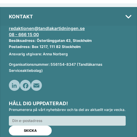
KONTAKT
redaktionen@tandlakartidningen.se
08 - 666 15 00
Besöksadress: Österlånggatan 43, Stockholm
Postadress: Box 1217, 111 82 Stockholm
Ansvarig utgivare: Anna Norberg
Organisationsnummer: 556154-8347 (Tandläkarnas
Serviceaktiebolag)
L
F
E
i
a
m
HÅLL DIG UPPDATERAD!
n
c
a
Prenumerera på vårt nyhetsbrev och ta del av aktuellt varje vecka.
k
e
i
e
b
l
d
o
I
o
n
k