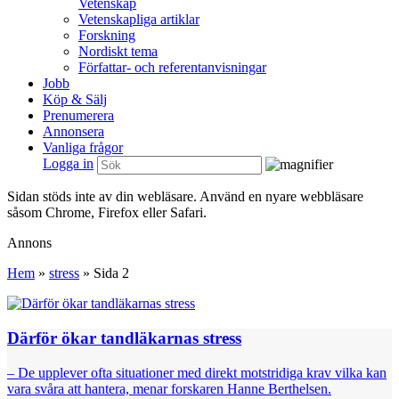
Vetenskap
Vetenskapliga artiklar
Forskning
Nordiskt tema
Författar- och referentanvisningar
Jobb
Köp & Sälj
Prenumerera
Annonsera
Vanliga frågor
Logga in
Sidan stöds inte av din webläsare. Använd en nyare webbläsare
såsom Chrome, Firefox eller Safari.
Annons
Hem
»
stress
»
Sida 2
Därför ökar tandläkarnas stress
– De upplever ofta situationer med direkt motstridiga krav vilka kan
vara svåra att hantera, menar forskaren Hanne Berthelsen.