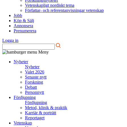
Forskningsnyheter
Vetenskapligt nordiskt tema
Författar- och referentanvisningar vetenskap
Jobb
Köp & Sälj
Annonsera
Prenumerera
Logga in
Meny
Nyheter
Nyheter
Valet 2026
Senaste nytt
Forskning
Debatt
Personnytt
Fördjupning
Fördjupning
Metod, klinik & praktik
Karriär & porträtt
Reportaget
Vetenskap