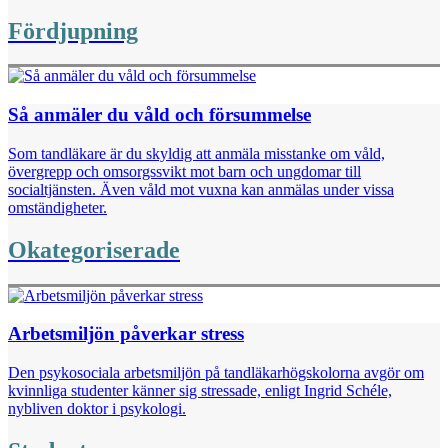
Fördjupning
Så anmäler du våld och försummelse
Som tandläkare är du skyldig att anmäla misstanke om våld,
övergrepp och omsorgssvikt mot barn och ungdomar till
socialtjänsten. Även våld mot vuxna kan anmälas under vissa
omständigheter.
Okategoriserade
Arbetsmiljön påverkar stress
Den psykosociala arbetsmiljön på tandläkarhögskolorna avgör om
kvinnliga studenter känner sig stressade, enligt Ingrid Schéle,
nybliven doktor i psykologi.