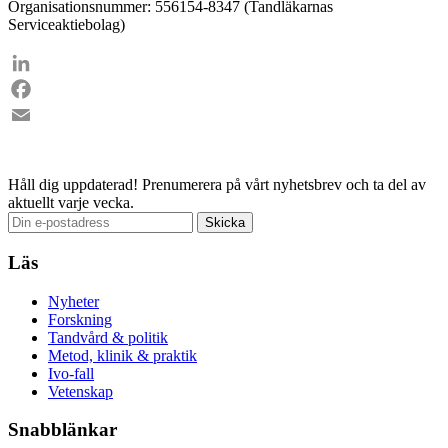
Organisationsnummer: 556154-8347 (Tandläkarnas
Serviceaktiebolag)
LinkedIn
Facebook
Email
Håll dig uppdaterad!
Prenumerera på vårt nyhetsbrev och ta del av
aktuellt varje vecka.
Läs
Nyheter
Forskning
Tandvård & politik
Metod, klinik & praktik
Ivo-fall
Vetenskap
Snabblänkar