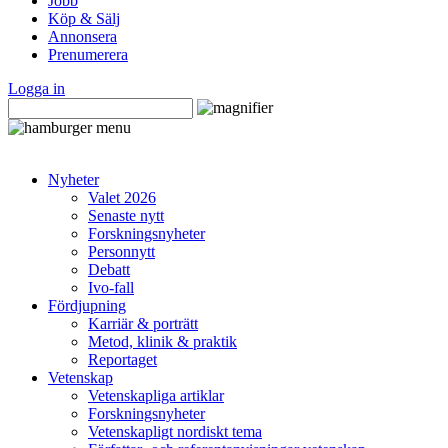
Jobb
Köp & Sälj
Annonsera
Prenumerera
Logga in
Nyheter
Valet 2026
Senaste nytt
Forskningsnyheter
Personnytt
Debatt
Ivo-fall
Fördjupning
Karriär & porträtt
Metod, klinik & praktik
Reportaget
Vetenskap
Vetenskapliga artiklar
Forskningsnyheter
Vetenskapligt nordiskt tema