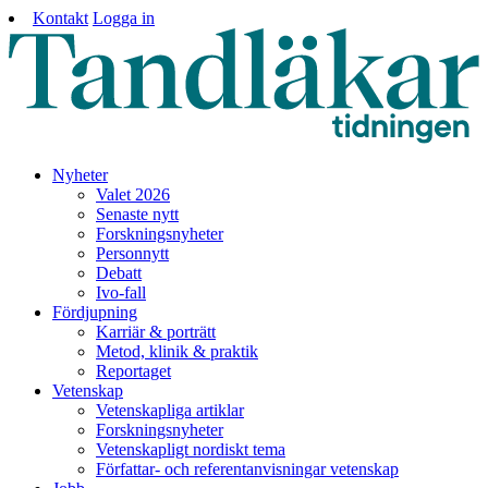
Kontakt
Logga in
Nyheter
Valet 2026
Senaste nytt
Forskningsnyheter
Personnytt
Debatt
Ivo-fall
Fördjupning
Karriär & porträtt
Metod, klinik & praktik
Reportaget
Vetenskap
Vetenskapliga artiklar
Forskningsnyheter
Vetenskapligt nordiskt tema
Författar- och referentanvisningar vetenskap