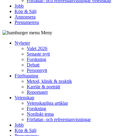
Författar- och referentanvisningar vetenskap
Jobb
Köp & Sälj
Annonsera
Prenumerera
Meny
Nyheter
Valet 2026
Senaste nytt
Forskning
Debatt
Personnytt
Fördjupning
Metod, klinik & praktik
Karriär & porträtt
Reportaget
Vetenskap
Vetenskapliga artiklar
Forskning
Nordiskt tema
Författar- och referentanvisningar
Jobb
Köp & Sälj
Prenumerera