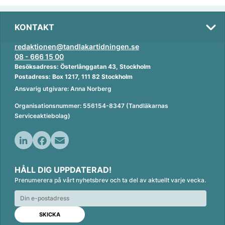
KONTAKT
redaktionen@tandlakartidningen.se
08 - 666 15 00
Besöksadress: Österlånggatan 43, Stockholm
Postadress: Box 1217, 111 82 Stockholm
Ansvarig utgivare: Anna Norberg
Organisationsnummer: 556154-8347 (Tandläkarnas
Serviceaktiebolag)
L
F
E
i
a
m
HÅLL DIG UPPDATERAD!
n
c
a
Prenumerera på vårt nyhetsbrev och ta del av aktuellt varje vecka.
k
e
i
e
b
l
d
o
I
o
n
k