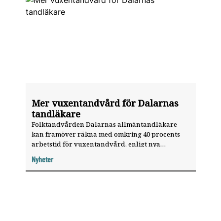
Mer vuxentandvård för Dalarnas
tandläkare
Folktandvården Dalarnas allmäntand­läkare
kan framöver räkna med omkring 40 procents
arbetstid för vuxentandvård, enligt nya
riktlinjer. Beslutet är ett led i folktandvårdens
Nyheter
strategi för att möta den extrema
personalomsättningen på 30 procent bland
tandläkarna under 2021.