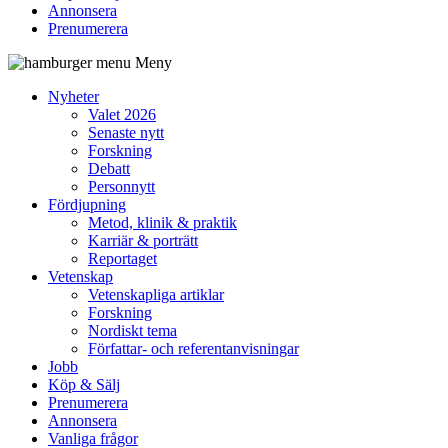
Annonsera
Prenumerera
Meny
Nyheter
Valet 2026
Senaste nytt
Forskning
Debatt
Personnytt
Fördjupning
Metod, klinik & praktik
Karriär & porträtt
Reportaget
Vetenskap
Vetenskapliga artiklar
Forskning
Nordiskt tema
Författar- och referentanvisningar
Jobb
Köp & Sälj
Prenumerera
Annonsera
Vanliga frågor