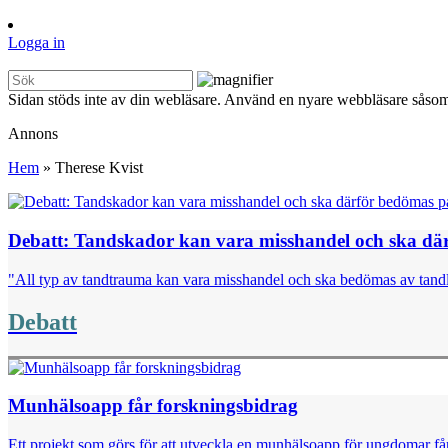
Logga in
Sidan stöds inte av din webläsare. Använd en nyare webbläsare såsom
Annons
Hem
»
Therese Kvist
Debatt: Tandskador kan vara misshandel och ska där
"All typ av tandtrauma kan vara misshandel och ska bedömas av tandläka
Debatt
Munhälsoapp får forskningsbidrag
Ett projekt som görs för att utveckla en munhälsoapp för ungdomar få