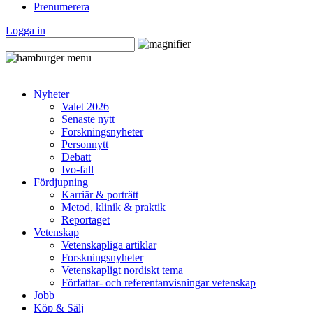
Prenumerera
Logga in
Nyheter
Valet 2026
Senaste nytt
Forskningsnyheter
Personnytt
Debatt
Ivo-fall
Fördjupning
Karriär & porträtt
Metod, klinik & praktik
Reportaget
Vetenskap
Vetenskapliga artiklar
Forskningsnyheter
Vetenskapligt nordiskt tema
Författar- och referentanvisningar vetenskap
Jobb
Köp & Sälj