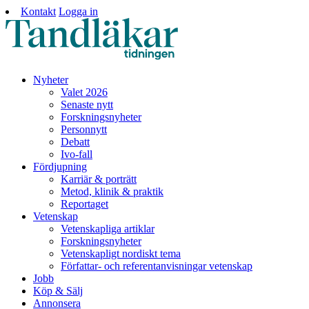
Kontakt
Logga in
Nyheter
Valet 2026
Senaste nytt
Forskningsnyheter
Personnytt
Debatt
Ivo-fall
Fördjupning
Karriär & porträtt
Metod, klinik & praktik
Reportaget
Vetenskap
Vetenskapliga artiklar
Forskningsnyheter
Vetenskapligt nordiskt tema
Författar- och referentanvisningar vetenskap
Jobb
Köp & Sälj
Annonsera