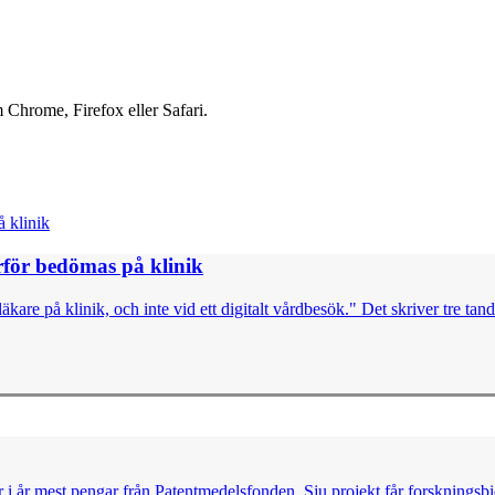
 Chrome, Firefox eller Safari.
för bedömas på klinik
re på klinik, och inte vid ett digitalt vårdbesök." Det skriver tre tand
r i år mest pengar från Patentmedelsfonden. Sju projekt får forsknings