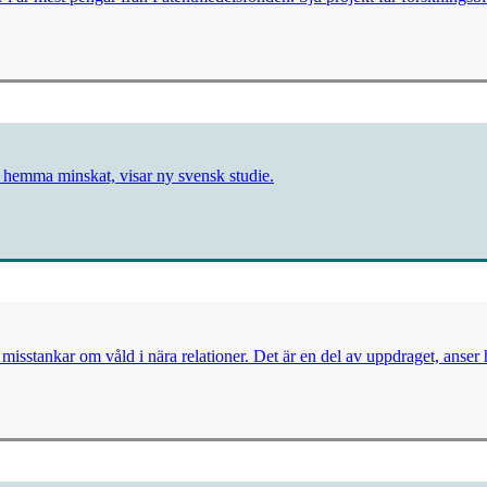
na hemma minskat, visar ny svensk studie.
id misstankar om våld i nära relationer. Det är en del av uppdraget, anser