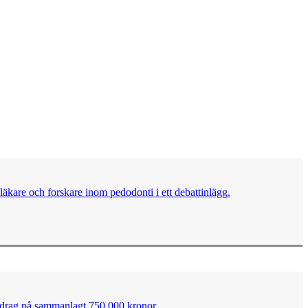
läkare och forskare inom pedodonti i ett debattinlägg.
bidrag på sammanlagt 750 000 kronor.