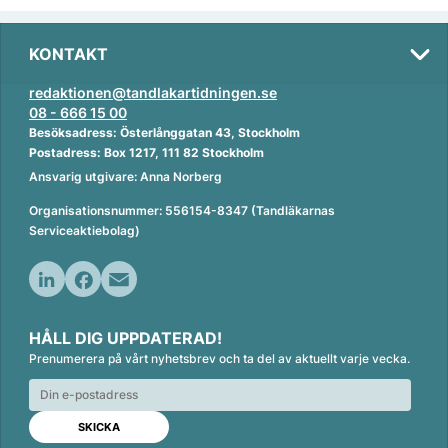
KONTAKT
redaktionen@tandlakartidningen.se
08 - 666 15 00
Besöksadress: Österlånggatan 43, Stockholm
Postadress: Box 1217, 111 82 Stockholm
Ansvarig utgivare: Anna Norberg
Organisationsnummer: 556154-8347 (Tandläkarnas
Serviceaktiebolag)
L
F
E
i
a
m
HÅLL DIG UPPDATERAD!
n
c
a
Prenumerera på vårt nyhetsbrev och ta del av aktuellt varje vecka.
k
e
i
e
b
l
d
o
I
o
n
k