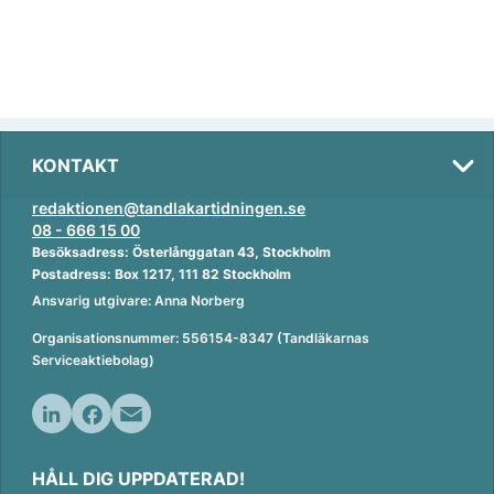
KONTAKT
redaktionen@tandlakartidningen.se
08 - 666 15 00
Besöksadress: Österlånggatan 43, Stockholm
Postadress: Box 1217, 111 82 Stockholm
Ansvarig utgivare: Anna Norberg
Organisationsnummer: 556154-8347 (Tandläkarnas
Serviceaktiebolag)
L
F
E
i
a
m
HÅLL DIG UPPDATERAD!
n
c
a