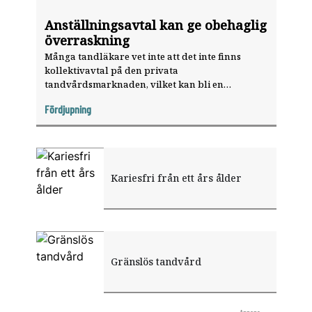
Anställningsavtal kan ge obehaglig
överraskning
Många tandläkare vet inte att det inte finns
kollektivavtal på den privata
tandvårdsmarknaden, vilket kan bli en
obehaglig överraskning om det uppstår tvister
Fördjupning
med arbetsgivaren.
Kariesfri från ett års ålder
Gränslös tandvård