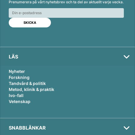
Prenumerera på vårt nyhetsbrev och ta del av aktuellt varje vecka.
k
e
i
e
b
l
d
o
I
o
n
k
LÄS
Nyheter
Forskning
Tandvård & politik
Metod, klinik & praktik
Ivo-fall
Vetenskap
SNABBLÄNKAR