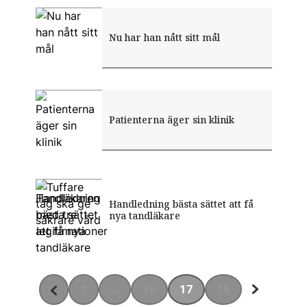
Nu har han nått sitt mål
Patienterna äger sin klinik
Handledning bästa sättet att få
Tandläkaren med tre
Tuffare tag ska ge säkrare vård
nya tandläkare
legitimationer
1
…
16
17
18