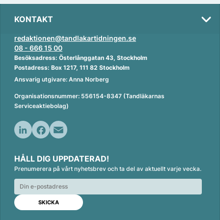
KONTAKT
redaktionen@tandlakartidningen.se
08 - 666 15 00
Besöksadress: Österlånggatan 43, Stockholm
Postadress: Box 1217, 111 82 Stockholm
Ansvarig utgivare: Anna Norberg
Organisationsnummer: 556154-8347 (Tandläkarnas
Serviceaktiebolag)
L
F
E
i
a
m
HÅLL DIG UPPDATERAD!
n
c
a
Prenumerera på vårt nyhetsbrev och ta del av aktuellt varje vecka.
k
e
i
e
b
l
d
o
I
o
n
k