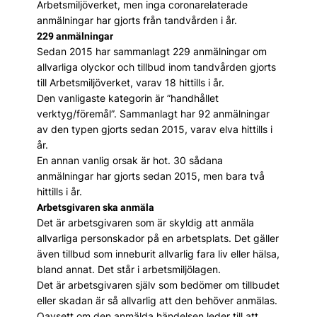
Arbetsmiljöverket, men inga coronarelaterade
anmälningar har gjorts från tandvården i år.
229 anmälningar
Sedan 2015 har sammanlagt 229 anmälningar om
allvarliga olyckor och tillbud inom tandvården gjorts
till Arbetsmiljöverket, varav 18 hittills i år.
Den vanligaste kategorin är ”handhållet
verktyg/föremål”. Sammanlagt har 92 anmälningar
av den typen gjorts sedan 2015, varav elva hittills i
år.
En annan vanlig orsak är hot. 30 sådana
anmälningar har gjorts sedan 2015, men bara två
hittills i år.
Arbetsgivaren ska anmäla
Det är arbetsgivaren som är skyldig att anmäla
allvarliga personskador på en arbetsplats. Det gäller
även tillbud som inneburit allvarlig fara liv eller hälsa,
bland annat. Det står i arbetsmiljölagen.
Det är arbetsgivaren själv som bedömer om tillbudet
eller skadan är så allvarlig att den behöver anmälas.
Oavsett om den anmälda händelsen leder till att