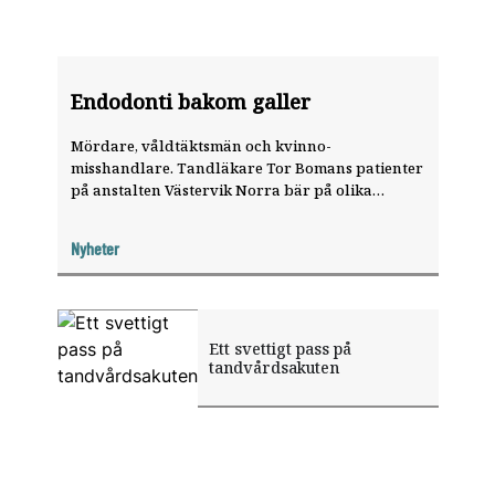
Endodonti bakom galler
Mördare, våldtäktsmän och kvinno­
misshandlare. Tandläkare Tor Bomans patienter
på anstalten ­Västervik Norra bär på olika
levnads­öden, men de flesta har en sak
gemensamt. De är i stort behov av ­akuttandvård.
Nyheter
Ett svettigt pass på
tandvårdsakuten