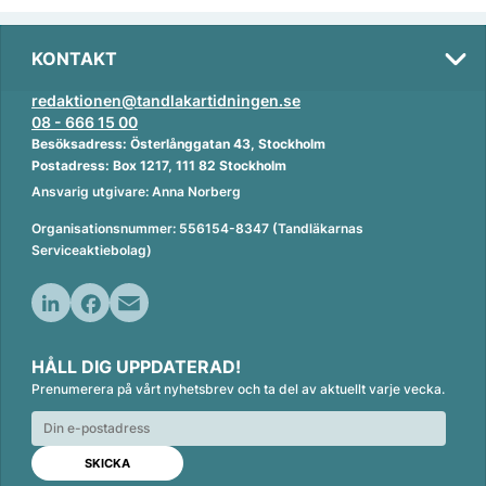
KONTAKT
redaktionen@tandlakartidningen.se
08 - 666 15 00
Besöksadress: Österlånggatan 43, Stockholm
Postadress: Box 1217, 111 82 Stockholm
Ansvarig utgivare: Anna Norberg
Organisationsnummer: 556154-8347 (Tandläkarnas
Serviceaktiebolag)
L
F
E
i
a
m
HÅLL DIG UPPDATERAD!
n
c
a
Prenumerera på vårt nyhetsbrev och ta del av aktuellt varje vecka.
k
e
i
e
b
l
d
o
I
o
n
k