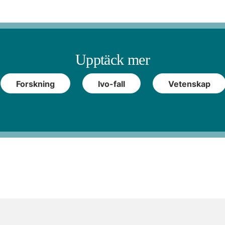
Upptäck mer
Forskning
Ivo-fall
Vetenskap