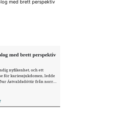
log med brett perspektiv
ndig nyfikenhet, och ett
se för karies­sjukdomen, ledde
ður Ástvaldsdóttir från ­norra
 till Sverige. Sedan ett år
ka är hon odontologisk
nig vid Socialstyrelsen.
r