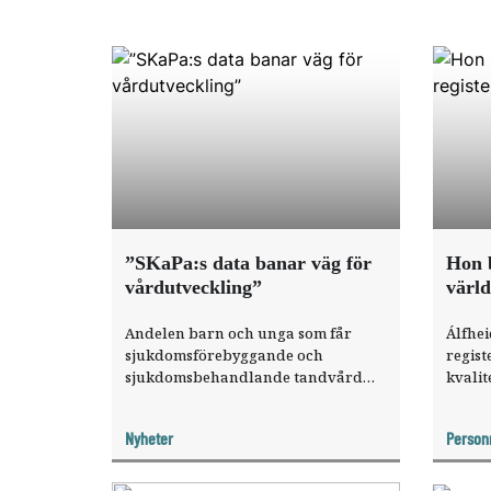
”SKaPa:s data banar väg för
Hon b
vårdutveckling”
värld
Andelen barn och unga som får
Álfhei
sjukdomsförebyggande och
regist
sjukdomsbehandlande tandvård
kvalit
ökar i Sverige. Det är en av de
parodo
intressantare nyheterna i årets
deltid
Nyheter
Person
rapport från årets SKaPa-rapport.
fortsä
Det säger registerhållare Álfheidur
som o
Ástvaldsdóttir.
Social