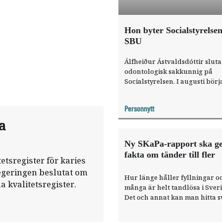
Hon byter Socialstyrelse
SBU
Álfheiður Ástvaldsdóttir slut
odontologisk sakkunnig på
Socialstyrelsen. I augusti bör
sin nya roll som projektledar
Statens beredning för medici
Personnytt
och social utvärdering, SBU.
a
Ny SKaPa-rapport ska g
fakta om tänder till fler
tetsregister för karies
regeringen beslutat om
Hur länge håller fyllningar o
a kvalitetsregister.
många är helt tandlösa i Sver
Det och annat kan man hitta s
i SKaPas nya rapport Tänder 
trender.