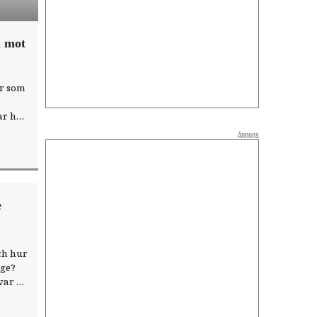
n mot
ar som
jar hon
e på
Annons
nsk
e
ch hur
ige?
var på
och