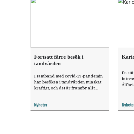
Fortsatt färre besök i
Kario
tandvården
En stä
I samband med covid-19-pandemin
intres
har besöken i tandvården minskat
Álfhei
kraftigt, och det är framför allt
Island
äldre och personer i
tillba
socioekonomiskt svaga grupper som
sakkun
Nyheter
Nyhete
uteblir. Det visar ett nytt faktablad
från Socialstyrelsen.