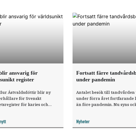
lir ansvarig för
Fortsatt färre tandvårds
sunikt register
under pandemin
dur Ástvaldsdóttir blir ny
Antalet besök till tandvården
erhållare för Svenskt
under förra året fortfarande 
etsregister för karies och
än före pandemin. Nu syns oc
ntit (SKaPa). Hon tillträder
konsekvenser i form av fler
stjänsten den 1 juli och
fyllningar och utdragna tänd
nytt
Nyheter
tter på sitt nuvarande jobb
de patienter som inte undersö
dontologiskt sakkunnig på
under år 2020.
styrelsen på deltid.