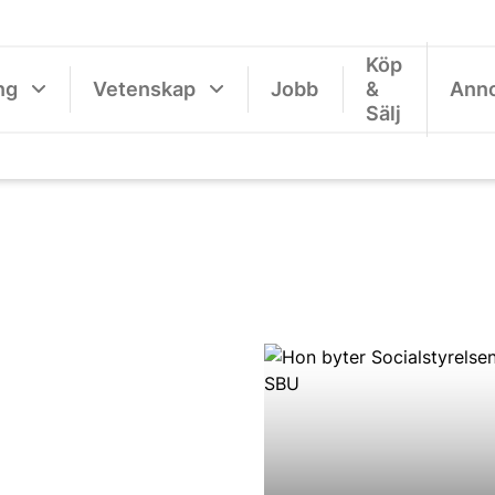
Köp
ng
Vetenskap
Jobb
&
Ann
Sälj