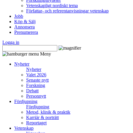
Forskningsnyheter
Vetenskapligt nordiskt tema
Författar- och referentanvisningar vetenskap
Jobb
Köp & Sälj
Annonsera
Prenumerera
Logga in
Meny
Nyheter
Nyheter
Valet 2026
Senaste nytt
Forskning
Debatt
Personnytt
Fördjupning
Fördjupning
Metod, klinik & praktik
Karriär & porträtt
Reportaget
Vetenskap