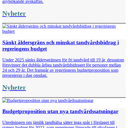
asylsökande avskaffas.
Nyheter
Sänkt åldersgräns och minskat tandvårdsbidrag i
regeringens budget
Under 2025 sänks åldersgränsen för fri tandvård till 19 år, dessutom
försvinner det dubbla årliga tandvårdsbidraget för personer mellan
24 och 29 år. Det framgår av regeringens budgetproposition som
presenteras i dag onsdag.
Nyheter
Budgetproposition utan nya tandvårdssatsningar
Utredningen om jämlik tandhälsa sätter inga spår i förslaget till
statens budget för 2022, som regeringen lämnade till riksdagen i