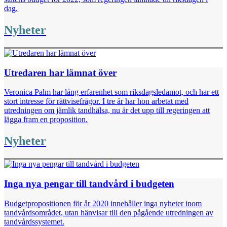
dag.
Nyheter
Utredaren har lämnat över
Veronica Palm har lång erfarenhet som riksdags­ledamot, och har ett
stort intresse för rättvisefrågor. I tre år har hon arbetat med
utredningen om jämlik ­tandhälsa, nu är det upp till regeringen att
lägga fram en proposition.
Nyheter
Inga nya pengar till tandvård i budgeten
Budgetpropositionen för år 2020 innehåller inga nyheter inom
tandvårds­området, utan hänvisar till den pågående utredningen av
tandvårdssystemet.