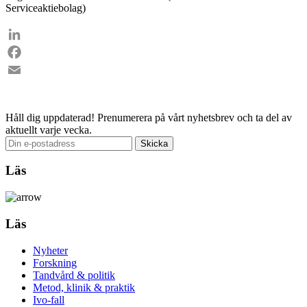
Serviceaktiebolag)
LinkedIn
Facebook
Email
Håll dig uppdaterad!
Prenumerera på vårt nyhetsbrev och ta del av
aktuellt varje vecka.
Läs
Läs
Nyheter
Forskning
Tandvård & politik
Metod, klinik & praktik
Ivo-fall