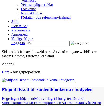
Vetenskap
Vetenskapliga artiklar
Forskning
Nordiskt tema
Författar- och referentanvisningar
Jobb
Köp & Sälj
Prenumerera
Annonsera
Vanliga frågor
Logga in
Sidan stöds inte av din webläsare. Använd en nyare webbläsare
såsom Chrome, Firefox eller Safari.
Annons
Hem
»
budgetproposition
Miljontillskott till studentklinikerna i budgeten
Regeringen höjer tandvårdsanslaget i budgeten för 2026.
Studentklinikerna får extra miljoner och 50 kronors-tandvården för