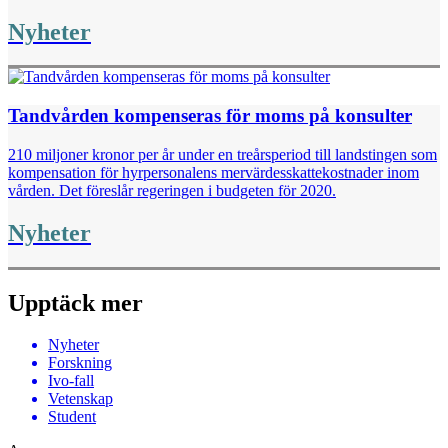
Nyheter
Tandvården kompenseras för moms på konsulter
210 miljoner kronor per år under en treårsperiod till landstingen som
kompensation för hyrpersonalens mervärdesskattekostnader inom
vården. Det föreslår regeringen i budgeten för 2020.
Nyheter
Upptäck mer
Nyheter
Forskning
Ivo-fall
Vetenskap
Student