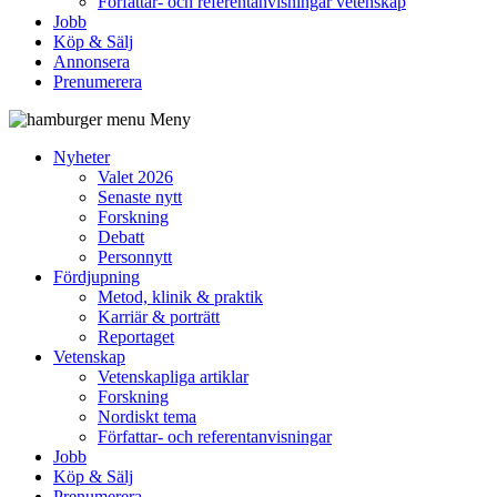
Författar- och referentanvisningar vetenskap
Jobb
Köp & Sälj
Annonsera
Prenumerera
Meny
Nyheter
Valet 2026
Senaste nytt
Forskning
Debatt
Personnytt
Fördjupning
Metod, klinik & praktik
Karriär & porträtt
Reportaget
Vetenskap
Vetenskapliga artiklar
Forskning
Nordiskt tema
Författar- och referentanvisningar
Jobb
Köp & Sälj
Prenumerera