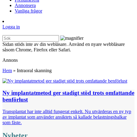
Annonsera
Vanliga frågor
Logga in
Sidan stöds inte av din webläsare. Använd en nyare webbläsare
såsom Chrome, Firefox eller Safari.
Annons
Hem
»
Intraoral skanning
Ny implantatmetod ger stadigt stöd trots omfattande
benförlust
Transplantat har inte alltid fungerat enkelt. Nu utvärderas en ny typ
av implantat som använder ansiktets så kallade belastningsbalkar
som fäste.
Nyheter