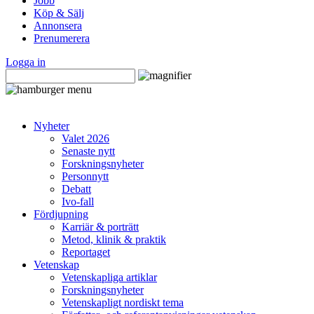
Jobb
Köp & Sälj
Annonsera
Prenumerera
Logga in
Nyheter
Valet 2026
Senaste nytt
Forskningsnyheter
Personnytt
Debatt
Ivo-fall
Fördjupning
Karriär & porträtt
Metod, klinik & praktik
Reportaget
Vetenskap
Vetenskapliga artiklar
Forskningsnyheter
Vetenskapligt nordiskt tema