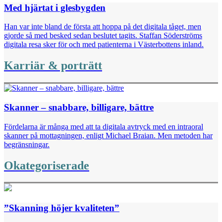
Med hjärtat i glesbygden
Han var inte bland de första att hoppa på det digitala tåget, men
gjorde så med besked sedan beslutet tagits. Staffan Söderströms
digitala resa sker för och med ­patienterna i Västerbottens inland.
Karriär & porträtt
Skanner – snabbare, billigare, bättre
Fördelarna är många med att ta digitala avtryck med en intraoral
skanner på mottagningen, enligt Michael Braian. Men metoden har
begränsningar.
Okategoriserade
”Skanning höjer kvaliteten”