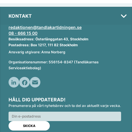
KONTAKT
redaktionen@tandlakartidningen.se
08 - 666 15 00
Besöksadress: Österlånggatan 43, Stockholm
Postadress: Box 1217, 111 82 Stockholm
Ansvarig utgivare: Anna Norberg
Organisationsnummer: 556154-8347 (Tandläkarnas
Serviceaktiebolag)
L
F
E
i
a
m
HÅLL DIG UPPDATERAD!
n
c
a
Prenumerera på vårt nyhetsbrev och ta del av aktuellt varje vecka.
k
e
i
e
b
l
d
o
I
o
n
k