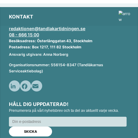
KONTAKT
redaktionen@tandlakartidningen.se
08 - 666 15 00
Besöksadress: Österlånggatan 43, Stockholm
Postadress: Box 1217, 111 82 Stockholm
Ansvarig utgivare: Anna Norberg
Organisationsnummer: 556154-8347 (Tandläkarnas
Serviceaktiebolag)
L
F
E
i
a
m
HÅLL DIG UPPDATERAD!
n
c
a
k
Prenumerera på vårt nyhetsbrev och ta del av aktuellt varje vecka.
e
i
e
b
l
d
o
I
o
n
k