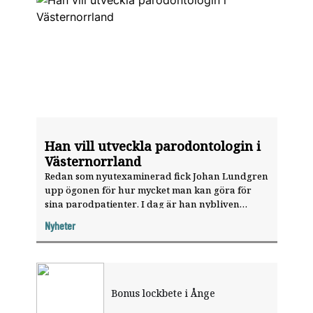
Han vill utveckla parodontologin i
Västernorrland
Redan som nyutexaminerad fick Johan Lundgren
upp ögonen för hur mycket man kan göra för
sina parodpatienter. I dag är han nybliven
specialist i parodontologi i region Väster­norr­
Nyheter
land, som länge stått utan specialisttandläkare
inom området.
Bonus lockbete i Ånge