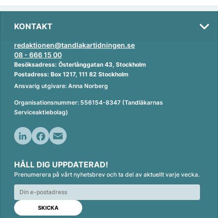
KONTAKT
redaktionen@tandlakartidningen.se
08 - 666 15 00
Besöksadress: Österlånggatan 43, Stockholm
Postadress: Box 1217, 111 82 Stockholm
Ansvarig utgivare: Anna Norberg
Organisationsnummer: 556154-8347 (Tandläkarnas
Serviceaktiebolag)
L
F
E
i
a
m
HÅLL DIG UPPDATERAD!
n
c
a
Prenumerera på vårt nyhetsbrev och ta del av aktuellt varje vecka.
k
e
i
e
b
l
d
o
I
o
n
k