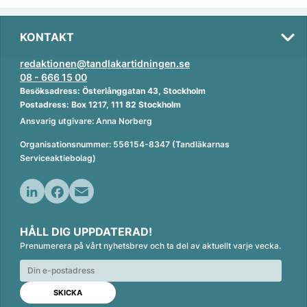
KONTAKT
redaktionen@tandlakartidningen.se
08 - 666 15 00
Besöksadress: Österlånggatan 43, Stockholm
Postadress: Box 1217, 111 82 Stockholm
Ansvarig utgivare: Anna Norberg
Organisationsnummer: 556154-8347 (Tandläkarnas
Serviceaktiebolag)
L
F
E
i
a
m
HÅLL DIG UPPDATERAD!
n
c
a
Prenumerera på vårt nyhetsbrev och ta del av aktuellt varje vecka.
k
e
i
e
b
l
d
o
I
o
n
k