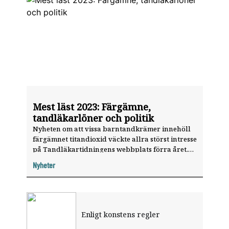
Mest läst 2023: Färgämne,
tandläkarlöner och politik
Nyheten om att vissa barntandkrämer innehöll
färgämnet titandioxid väckte allra störst intresse
på Tandläkartidningens webbplats förra året.
Andra vällästa artiklar som publicerades under
Nyheter
2023 handlar om Tidöpartiernas
tandvårdspolitik, tandläkarlöner och den
fläckvisa tandläkarbristen i vårt land.
Enligt konstens regler