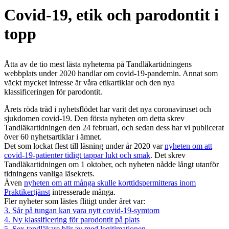
Covid-19, etik och parodontit i
topp
Åtta av de tio mest lästa nyheterna på Tandläkartidningens
webbplats under 2020 handlar om covid-19-pandemin. Annat som
väckt mycket intresse är våra etikartiklar och den nya
klassificeringen för parodontit.
Årets röda tråd i nyhetsflödet har varit det nya coronaviruset och
sjukdomen covid-19. Den första nyheten om detta skrev
Tandläkartidningen den 24 februari, och sedan dess har vi publicerat
över 60 nyhetsartiklar i ämnet.
Det som lockat flest till läsning under år 2020 var
nyheten om att
covid-19-patienter tidigt tappar lukt och smak
. Det skrev
Tandläkartidningen om 1 oktober, och nyheten nådde långt utanför
tidningens vanliga läsekrets.
Även
nyheten om att många skulle korttidspermitteras inom
Praktikertjänst
intresserade många.
Fler nyheter som lästes flitigt under året var:
3. Sår på tungan kan vara nytt covid-19-symtom
4. Ny klassificering för parodontit på plats
5. Sex tandläkare blir av med legitimationen