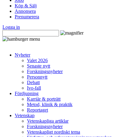
Jobb
Köp & Sälj
Annonsera
Prenumerera
Logga in
Nyheter
Valet 2026
Senaste nytt
Forskningsnyheter
Personnytt
Debatt
Ivo-fall
Fördjupning
Karriär & porträtt
Metod, klinik & praktik
Reportaget
Vetenskap
Vetenskapliga artiklar
Forskningsnyheter
Vetenskapligt nordiskt tema