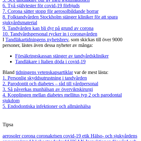
6. Två självtester för covid-19 förbjuds
7. Corona sätter stopp för aerosolbildande borrar
8. Folktandvården Stockholm stänger kliniker för att spara
sjukvårdsmaterial
9. Tandvården kan bli dyr på grund av corona
10. Tandvårdspersonal rycker in i coronavården
I
Tandläkartidningens nyhetsbrev
, som skickas till över 9000
personer, lästes även dessa nyheter av många:
Försäkringskassan stänger av tandvårdskliniker
Tandläkare i Italien döda i covid-19
Bland
tidningens vetenskapsartiklar
var de mest lästa:
1. Personlig skyddsutrustning i tandvården
2. Parodontit och diabetes – råd till vårdpersonal
3. Så påverkas munhälsan av överviktskirurgi
4. Kopplingen mellan diabetes mellitus typ 2 och parodontal
sjukdom
5. Endodontiska infektioner och allmänhälsa
Tipsa
aerosoler
corona
coronakrisen
covid-19
etik
Hälso- och sjukvårdens