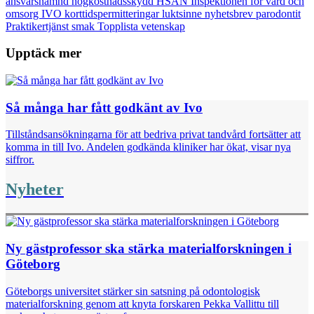
ansvarsnämnd
högkostnadsskydd
HSAN
Inspektionen för vård och
omsorg
IVO
korttidspermitteringar
luktsinne
nyhetsbrev
parodontit
Praktikertjänst
smak
Topplista
vetenskap
Upptäck mer
Så många har fått godkänt av Ivo
Tillståndsansökningarna för att bedriva privat tandvård fortsätter att
komma in till Ivo. Andelen godkända kliniker har ökat, visar nya
siffror.
Nyheter
Ny gästprofessor ska stärka materialforskningen i
Göteborg
Göteborgs universitet stärker sin satsning på odontologisk
materialforskning genom att knyta forskaren Pekka Vallittu till