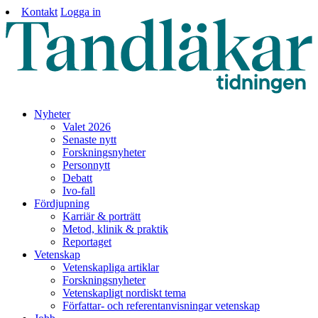
Kontakt
Logga in
Nyheter
Valet 2026
Senaste nytt
Forskningsnyheter
Personnytt
Debatt
Ivo-fall
Fördjupning
Karriär & porträtt
Metod, klinik & praktik
Reportaget
Vetenskap
Vetenskapliga artiklar
Forskningsnyheter
Vetenskapligt nordiskt tema
Författar- och referentanvisningar vetenskap