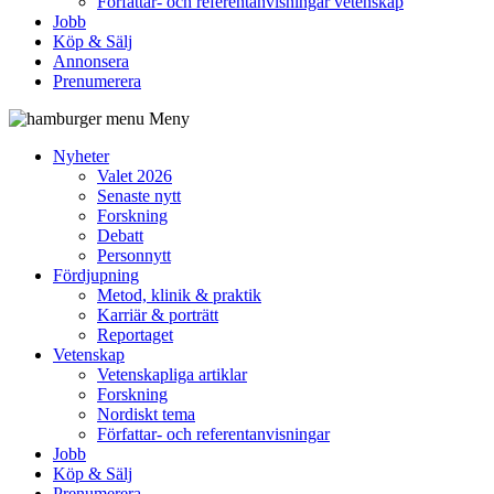
Författar- och referentanvisningar vetenskap
Jobb
Köp & Sälj
Annonsera
Prenumerera
Meny
Nyheter
Valet 2026
Senaste nytt
Forskning
Debatt
Personnytt
Fördjupning
Metod, klinik & praktik
Karriär & porträtt
Reportaget
Vetenskap
Vetenskapliga artiklar
Forskning
Nordiskt tema
Författar- och referentanvisningar
Jobb
Köp & Sälj
Prenumerera