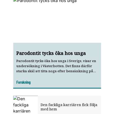
Parodontit tycks öka hos unga
Parodontit tycks öka hos unga i Sverige, visar en
undersökning i Västerbotten. Det finns därför
starka skäl att titta noga efter bensänkning på
röntgenbilder även hos unga patienter, säger
forskarna bakom studien.
Forskning
Den fackliga karriären fick följa
med hem