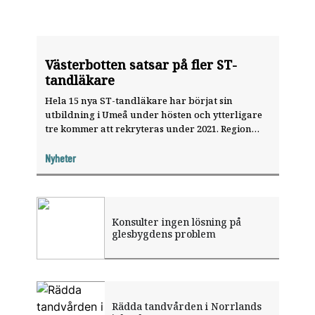
Västerbotten satsar på fler ST-
tandläkare
Hela 15 nya ST-tandläkare har börjat sin
utbildning i Umeå under hösten och ytterligare
tre kommer att rekryteras under 2021. Region
Västerbotten valde att slå på stort för att en gång
för alla hantera en historiskt hög
Nyheter
”pensionspuckel”.
Konsulter ingen lösning på
glesbygdens problem
Rädda tandvården i Norrlands