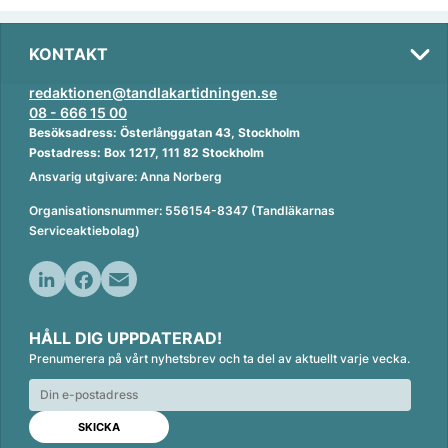
KONTAKT
redaktionen@tandlakartidningen.se
08 - 666 15 00
Besöksadress: Österlånggatan 43, Stockholm
Postadress: Box 1217, 111 82 Stockholm
Ansvarig utgivare: Anna Norberg
Organisationsnummer: 556154-8347 (Tandläkarnas
Serviceaktiebolag)
L
F
E
i
a
m
HÅLL DIG UPPDATERAD!
n
c
a
Prenumerera på vårt nyhetsbrev och ta del av aktuellt varje vecka.
k
e
i
e
b
l
d
o
I
o
n
k