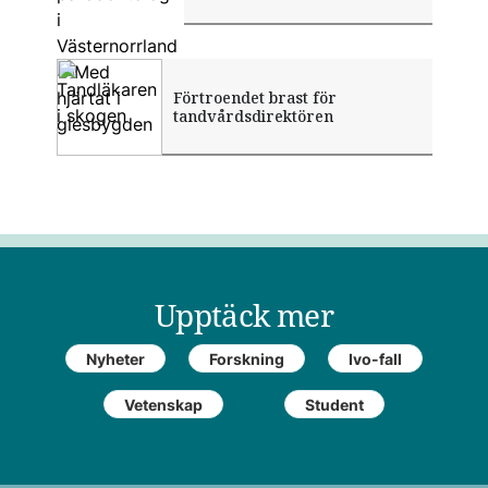
Förtroendet brast för
Tandläkaren i skogen
Med hjärtat i glesbygden
tandvårdsdirektören
Upptäck mer
Nyheter
Forskning
Ivo-fall
Vetenskap
Student