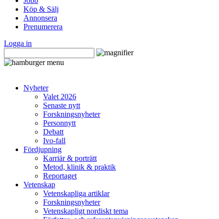
Jobb
Köp & Sälj
Annonsera
Prenumerera
Logga in
Nyheter
Valet 2026
Senaste nytt
Forskningsnyheter
Personnytt
Debatt
Ivo-fall
Fördjupning
Karriär & porträtt
Metod, klinik & praktik
Reportaget
Vetenskap
Vetenskapliga artiklar
Forskningsnyheter
Vetenskapligt nordiskt tema