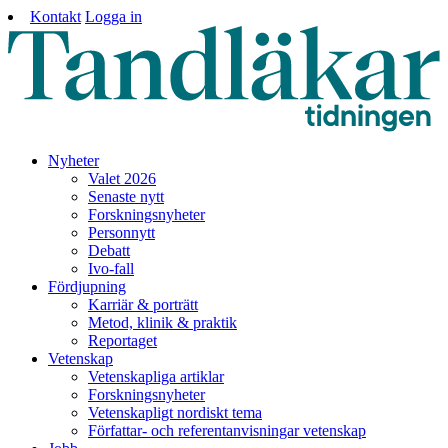
Kontakt
Logga in
Nyheter
Valet 2026
Senaste nytt
Forskningsnyheter
Personnytt
Debatt
Ivo-fall
Fördjupning
Karriär & porträtt
Metod, klinik & praktik
Reportaget
Vetenskap
Vetenskapliga artiklar
Forskningsnyheter
Vetenskapligt nordiskt tema
Författar- och referentanvisningar vetenskap