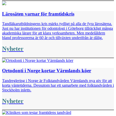
Lärosäten varnar för framtidskris
Tandläkarutbildningens kris märks tydligt på alla de fyra ­lärosätena.
Just nu har institutionen för odontologi i Göteborg tillräckligt många
akademiska lärare för att klara verksam­heten. Men medelåldern
bland professorerna är 60 år och tillväxten underifrån är dålig.
Nyheter
Ortodonti i Norge kortar Värmlands köer
Tandreglering i Norge är Folktandvården Värmlands nya giv för att
korta vänte­tiderna. Dessutom har ett samarbete med folktandvården i
Stockholm inletts.
Nyheter