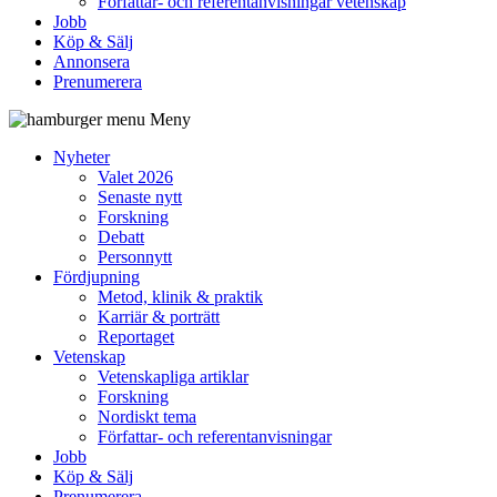
Författar- och referentanvisningar vetenskap
Jobb
Köp & Sälj
Annonsera
Prenumerera
Meny
Nyheter
Valet 2026
Senaste nytt
Forskning
Debatt
Personnytt
Fördjupning
Metod, klinik & praktik
Karriär & porträtt
Reportaget
Vetenskap
Vetenskapliga artiklar
Forskning
Nordiskt tema
Författar- och referentanvisningar
Jobb
Köp & Sälj
Prenumerera