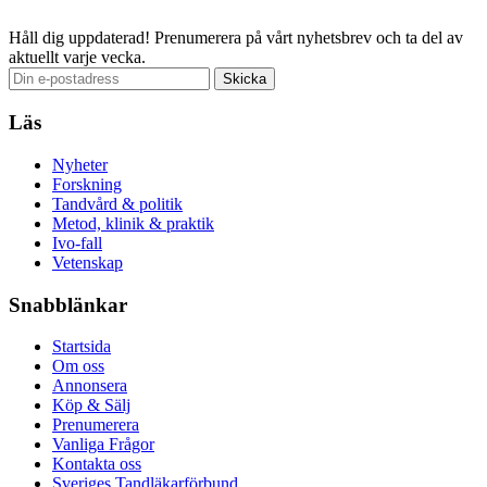
Håll dig uppdaterad!
Prenumerera på vårt nyhetsbrev och ta del av
aktuellt varje vecka.
Läs
Nyheter
Forskning
Tandvård & politik
Metod, klinik & praktik
Ivo-fall
Vetenskap
Snabblänkar
Startsida
Om oss
Annonsera
Köp & Sälj
Prenumerera
Vanliga Frågor
Kontakta oss
Sveriges Tandläkarförbund