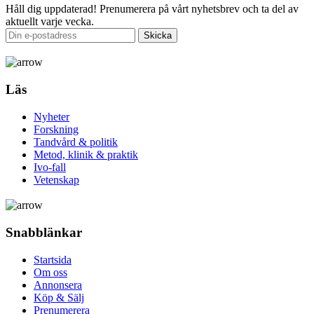
Håll dig uppdaterad!
Prenumerera på vårt nyhetsbrev och ta del av
aktuellt varje vecka.
Läs
Nyheter
Forskning
Tandvård & politik
Metod, klinik & praktik
Ivo-fall
Vetenskap
Snabblänkar
Startsida
Om oss
Annonsera
Köp & Sälj
Prenumerera