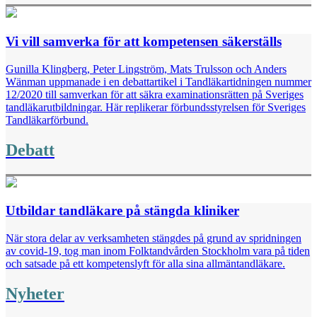
Vi vill samverka för att kompetensen säkerställs
Gunilla Klingberg, Peter Lingström, Mats Trulsson och Anders
Wänman uppmanade i en debattartikel i Tandläkartidningen nummer
12/2020 till samverkan för att säkra examinationsrätten på Sveriges
tandläkarutbildningar. Här replikerar förbundsstyrelsen för Sveriges
Tandläkarförbund.
Debatt
Utbildar tandläkare på stängda kliniker
När stora delar av verksamheten stängdes på grund av spridningen
av covid-19, tog man inom Folktandvården Stockholm vara på tiden
och satsade på ett kompetenslyft för alla sina allmäntandläkare.
Nyheter