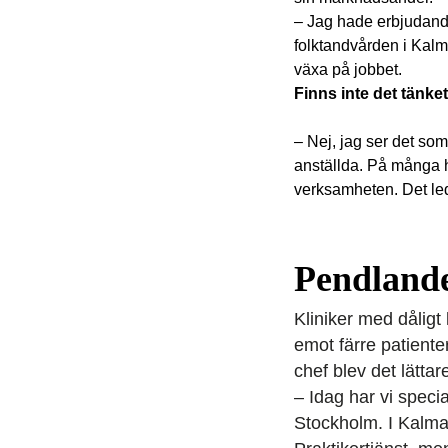
– Jag hade erbjudande
folktandvården i Kalm
växa på jobbet.
Finns inte det tänket
– Nej, jag ser det som
anställda. På många hå
verksamheten. Det lede
Pendlande
Kliniker med dåligt l
emot färre patient
chef blev det lättar
– Idag har vi spec
Stockholm. I Kalmar