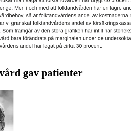
 brukar man säga att folktandvården har drygt 40 procent
rige. Men i och med att folktandvården har en lägre and
 vårdbehov, så är folktandvårdens andel av kostnaderna 
har vi granskat folktandvårdens andel av försäkringskass
 Som framgår av den stora grafiken här intill har storlek
at vård bara förändrats på marginalen under de undersökt
vårdens andel har legat på cirka 30 procent.
vård gav patienter