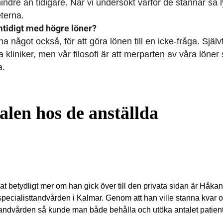
ndre än tidigare. När vi undersökt varför de stannar så ly
terna.
mtidigt med högre löner?
na något också, för att göra lönen till en icke-fråga. Själ
a kliniker, men vår filosofi är att merparten av våra löne
a.
alen hos de anställda
t betydligt mer om han gick över till den privata sidan är Håkan
specialisttandvården i Kalmar. Genom att han ville stanna kvar 
tandvården så kunde man både behålla och utöka antalet patie