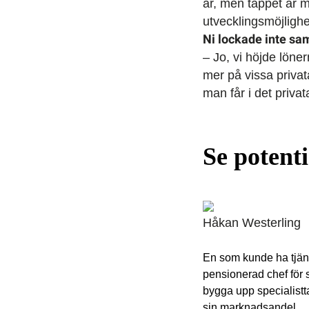
år, men tappet är mi
utvecklingsmöjlighe
Ni lockade inte sa
– Jo, vi höjde löner
mer på vissa privat
man får i det privat
Se potenti
Håkan Westerling
En som kunde ha tjäna
pensionerad chef för 
bygga upp specialist
sin marknadsandel.