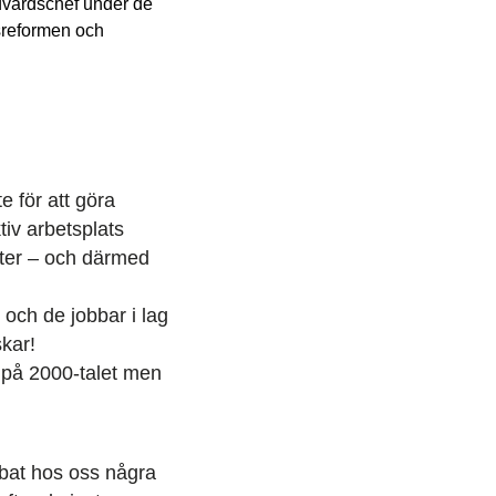
dvårdschef under de
dsreformen och
e för att göra
ktiv arbetsplats
enter – och därmed
 och de jobbar i lag
skar!
n på 2000-talet men
obbat hos oss några