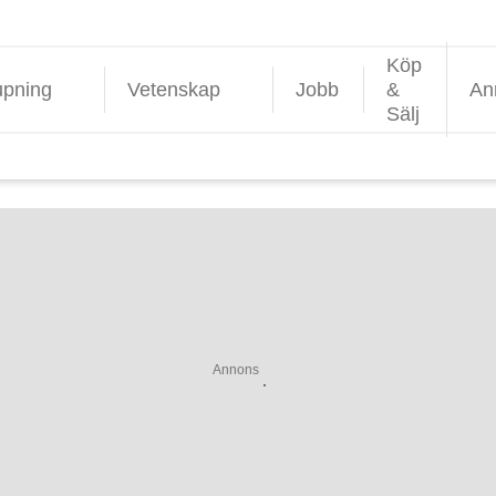
Köp
upning
Vetenskap
Jobb
&
An
Sälj
Annons