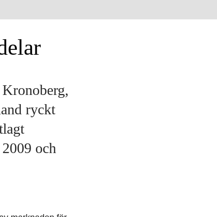
delar
i Kronoberg,
hand ryckt
tlagt
n 2009 och