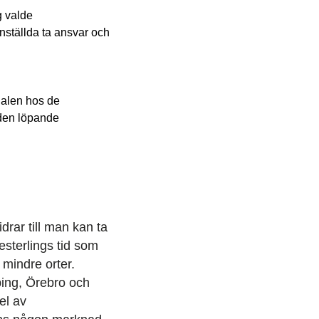
g valde
nställda ta ansvar och
tialen hos de
 den löpande
bidrar till man kan ta
sterlings tid som
 mindre orter.
ping, Örebro och
el av