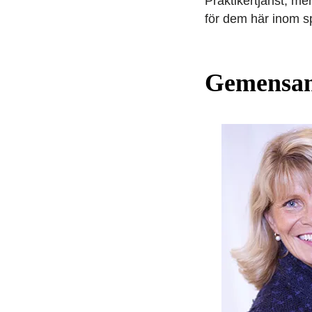
Praktikertjänst, me
för dem här inom s
Gemensam