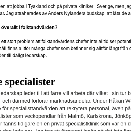
n att jobba i Tyskland och på privata kliniker i Sverige, men ja
ar. Jag attraherades av Anders Nylanders budskap: att låta de a
 överallt i folktandvården?
 ett stort problem att folktandvårdens chefer inte alltid ser poten
ll finns alltför många chefer som befinner sig alltför långt från
r till dåligt ledarskap.
 specialister
edarskap leder till att färre vill arbeta där vilket i sin tur 
er och därmed förlorar marknadsandelar. Under Håkan We
e för specialisttandvården att rekrytera personal, även på
ialister som veckopendlar från Malmö, Karlskrona, Jönkö
 fanns tidigare en en privat specialistklinik som var en d