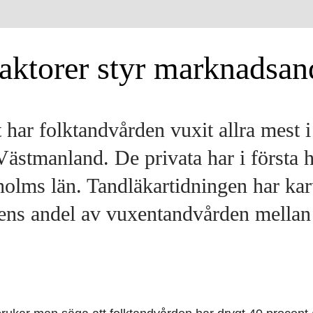
aktorer styr marknadsan
t har folktandvården vuxit allra mest 
ästmanland. De privata har i första 
holms län. Tandläkartidningen har kar
ens andel av vuxentandvården mella