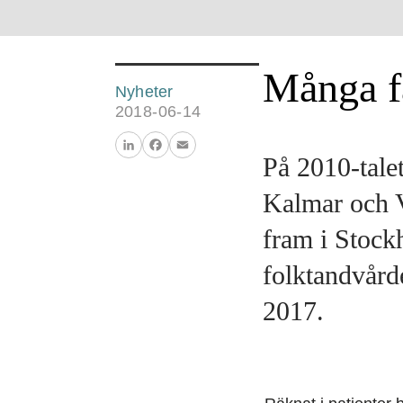
Många f
Nyheter
2018-06-14
På 2010-tale
LinkedIn
Facebook
Email
Kalmar och V
fram i Stock
folktandvård
2017.