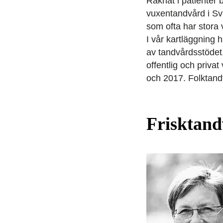
Räknat i patienter
vuxentandvård i Sve
som ofta har stora
I vår kartläggning 
av tandvårdsstödet.
offentlig och priv
och 2017. Folktand
Frisktand