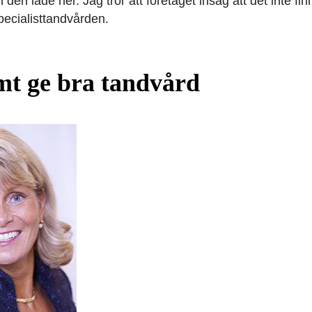
n den lade ner. Jag tror att företaget insåg att det inte 
pecialisttandvården.
t ge bra tandvård