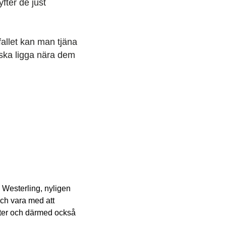
fter de just
vfallet kan man tjäna
r ska ligga nära dem
 Westerling, nyligen
och vara med att
nter och därmed också