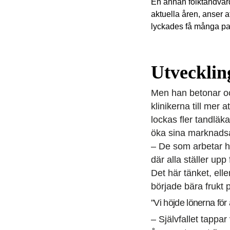
En annan folktandvår
aktuella åren, anser a
lyckades få många pat
Utvecklin
Men han betonar ock
klinikerna till mer 
lockas fler tandläka
öka sina marknads
– De som arbetar hos
där alla ställer upp
Det här tänket, ell
började bära frukt 
”Vi höjde lönerna för a
– Självfallet tappar