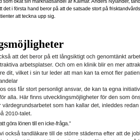
d som ökat sin marknadsandel är Kalmar. Anders Nylander, tan
tt det i första hand beror på att de satsade stort på frisktandvår
ienter att teckna upp sig.
gsmöjligheter
så att det beror på ett långsiktigt och genomtänkt arbet
attraktiva arbetsplatser. Och om en klinik blir en mer attra
re dit, vilket i sin tur leder att man kan ta emot fler pati
andelar
 oss får stort personligt ansvar, de kan ta egna initiativ
 för alla. Här finns utvecklingsmöjligheter för den som ön
er värdegrundsarbetet som han kallar det, inleddes reda
på 2010-talet.
tt göra lönen till en icke-fråga.”
 vi också tandläkare till de större städerna efter att de j