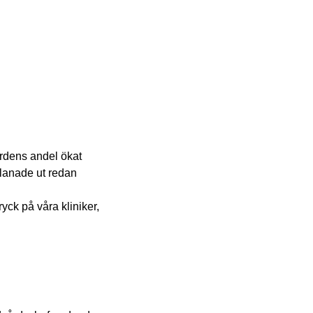
årdens andel ökat
lanade ut redan
ryck på våra kliniker,