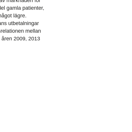
 av marknaden för
el gamla patienter,
något lägre.
ans utbetalningar
srelationen mellan
a åren 2009, 2013