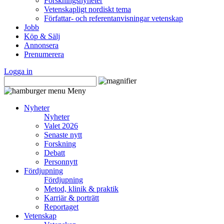
Forskningsnyheter
Vetenskapligt nordiskt tema
Författar- och referentanvisningar vetenskap
Jobb
Köp & Sälj
Annonsera
Prenumerera
Logga in
Meny
Nyheter
Nyheter
Valet 2026
Senaste nytt
Forskning
Debatt
Personnytt
Fördjupning
Fördjupning
Metod, klinik & praktik
Karriär & porträtt
Reportaget
Vetenskap