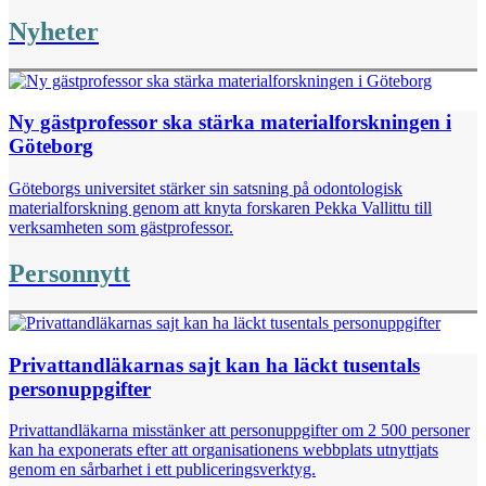
Nyheter
Ny gästprofessor ska stärka materialforskningen i
Göteborg
Göteborgs universitet stärker sin satsning på odontologisk
materialforskning genom att knyta forskaren Pekka Vallittu till
verksamheten som gästprofessor.
Personnytt
Privattandläkarnas sajt kan ha läckt tusentals
personuppgifter
Privattandläkarna misstänker att personuppgifter om 2 500 personer
kan ha exponerats efter att organisationens webbplats utnyttjats
genom en sårbarhet i ett publiceringsverktyg.