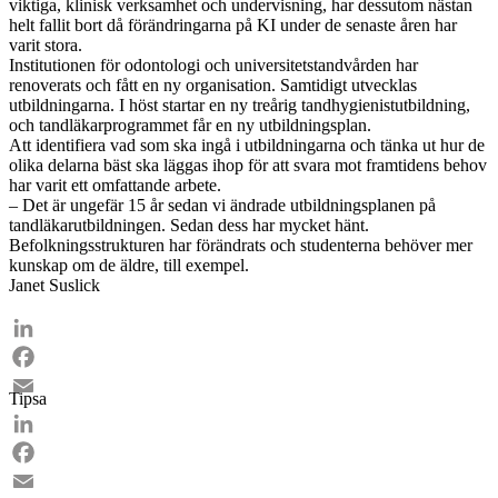
viktiga, klinisk verksamhet och undervisning, har dessutom nästan
helt fallit bort då förändringarna på KI under de senaste åren har
varit stora.
Institutionen för odontologi och universitetstandvården har
renoverats och fått en ny organisation. Samtidigt utvecklas
utbildningarna. I höst startar en ny treårig tandhygienistutbildning,
och tandläkarprogrammet får en ny utbildningsplan.
Att identifiera vad som ska ingå i utbildningarna och tänka ut hur de
olika delarna bäst ska läggas ihop för att svara mot framtidens behov
har varit ett omfattande arbete.
– Det är ungefär 15 år sedan vi ändrade utbildningsplanen på
tandläkarutbildningen. ­Sedan dess har mycket hänt.
Befolkningsstrukturen har förändrats och studenterna behöver mer
kunskap om de äldre, till ­exempel.
Janet Suslick
LinkedIn
Facebook
Tipsa
Email
LinkedIn
Facebook