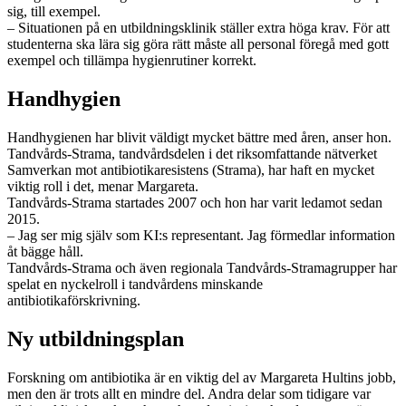
sig, till exempel.
– Situationen på en utbildningsklinik ställer extra höga krav. För att
studenterna ska lära sig göra rätt måste all personal föregå med gott
exempel och tillämpa hygienrutiner korrekt.
Handhygien
Handhygienen har blivit väldigt mycket bättre med åren, anser hon.
Tandvårds-Strama, tandvårdsdelen i det riksomfattande nätverket
Samverkan mot antibiotikaresistens (Strama), har haft en mycket
viktig roll i det, menar Margareta.
Tandvårds-Strama startades 2007 och hon har varit ledamot sedan
2015.
– Jag ser mig själv som KI:s representant. Jag förmedlar information
åt bägge håll.
Tandvårds-Strama och även regionala Tandvårds-Stramagrupper har
spelat en nyckelroll i tandvårdens minskande
antibiotikaförskrivning.
Ny utbildningsplan
Forskning om antibiotika är en viktig del av Margareta Hultins jobb,
men den är trots allt en mindre del. Andra delar som tidigare var