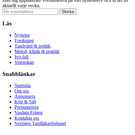
Håll dig uppdaterad!
Prenumerera på vårt nyhetsbrev och ta del av
aktuellt varje vecka.
Läs
Nyheter
Forskning
Tandvård & politik
Metod, klinik & praktik
Ivo-fall
Vetenskap
Snabblänkar
Startsida
Om oss
Annonsera
Köp & Sälj
Prenumerera
Vanliga Frågor
Kontakta oss
Sveriges Tandläkarförbund