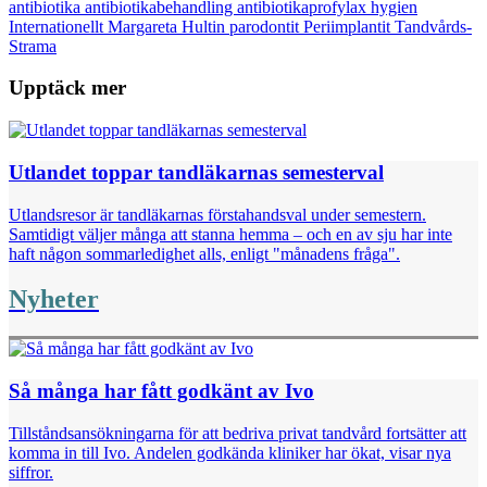
antibiotika
antibiotikabehandling
antibiotikaprofylax
hygien
Email
Internationellt
Margareta Hultin
parodontit
Periimplantit
Tandvårds-
Strama
Upptäck mer
Utlandet toppar tandläkarnas semesterval
Utlandsresor är tandläkarnas förstahandsval under semestern.
Samtidigt väljer många att stanna hemma – och en av sju har inte
haft någon sommarledighet alls, enligt "månadens fråga".
Nyheter
Så många har fått godkänt av Ivo
Tillståndsansökningarna för att bedriva privat tandvård fortsätter att
komma in till Ivo. Andelen godkända kliniker har ökat, visar nya
siffror.