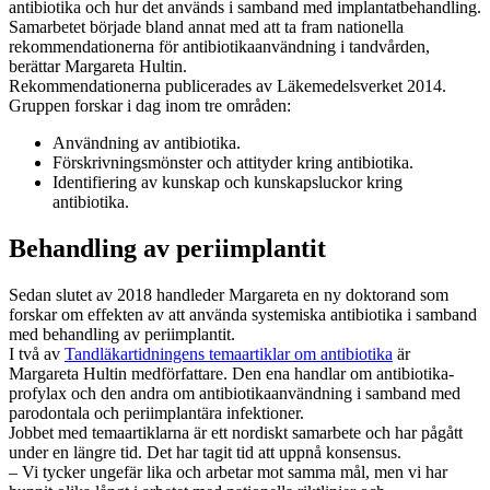
antibiotika och hur det används i samband med implantatbehandling.
Samarbetet började bland annat med att ta fram nationella
rekommendationerna för antibiotikaanvändning i tandvården,
berättar Margareta Hultin.
Rekommendationerna publicerades av Läkemedelsverket 2014.
Gruppen forskar i dag inom tre områden:
Användning av antibiotika.
Förskrivningsmönster och attityder kring antibiotika.
Identifiering av kunskap och kunskapsluckor kring
antibiotika.
Behandling av periimplantit
Sedan slutet av 2018 handleder Margareta en ny doktorand som
forskar om effekten av att använda systemiska antibiotika i samband
med behandling av periimplantit.
I två av
Tandläkartidningens tema­artiklar om antibiotika
är
Margareta Hultin medförfattare. Den ena handlar om anti­bio­tika­
profylax och den andra om antibiotikaanvändning i samband med
parodontala och peri­implantära infektioner.
Jobbet med temaartiklarna är ett nordiskt samarbete och har pågått
under en längre tid. Det har tagit tid att uppnå konsensus.
– Vi tycker ungefär lika och arbetar mot samma mål, men vi har