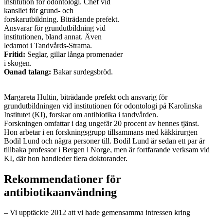
institution för odontologi. Chef vid
kansliet för grund- och
forskarutbildning. Biträdande prefekt.
Ansvarar för grundutbildning vid
institutionen, bland annat. Även
ledamot i Tandvårds-Strama.
Fritid:
Seglar, gillar långa promenader
i skogen.
Oanad talang:
Bakar surdegsbröd.
Margareta Hultin, biträdande prefekt och ansvarig för
grundutbildningen vid institutionen för odontologi på Karolinska
Institutet (KI), forskar om antibiotika i tandvården.
Forskningen omfattar i dag ungefär 20 procent av hennes tjänst.
Hon arbetar i en forskningsgrupp tillsammans med käkkirurgen
Bodil Lund och några personer till. Bodil Lund är sedan ett par år
tillbaka professor i Bergen i Norge, men är fortfarande verksam vid
KI, där hon handleder flera doktorander.
Rekommendationer för
antibiotikaanvändning
– Vi upptäckte 2012 att vi hade gemensamma intressen kring