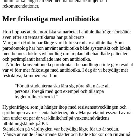
hunnit olika långt i arbetet med nationella riktlinjer och
rekommendationer.
Mer frikostiga med antibiotika
Hon hoppas att det nordiska samarbetet i antibiotikafrågor fortsätter
även efter att tema­artiklarna har publicerats.
Margareta Hultin har länge varit intresserad av anti­biotika. Som
parodontolog har hon använt antibiotika både systemiskt och lokalt,
men hennes doktorsavhandling om implantatbehandlade patienter
och peri­implan­tit handlade inte om antibiotika.
– När den konventionella paro­dontala behandlingen inte gav resultat
var vi förr mer frikostiga med antibiotika. I dag är vi betydligt mer
restriktiva, kommenterar hon.
”För att studenterna ska lära sig göra rätt måste all
personal föregå med gott exempel och tillämpa
hygienrutiner korrekt.”
Hygienfrågor, som ju hänger ihop med resistensutvecklingen och
spridningen av resistenta bakterier, blev Margareta intresserad av när
hon under ett par år var klinikchef på vuxentandvårdens
utbildningsklinik på KI.
Standarden på vårdhygien var betydligt lägre för tio år sedan.
Många använde långärmade kläder och hade klockor och ringar på