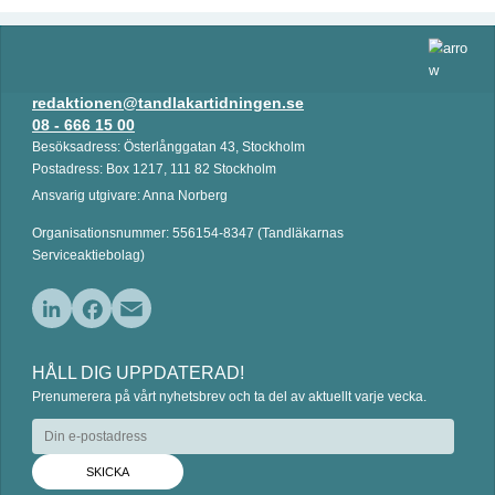
redaktionen@tandlakartidningen.se
08 - 666 15 00
Besöksadress: Österlånggatan 43, Stockholm
Postadress: Box 1217, 111 82 Stockholm
Ansvarig utgivare: Anna Norberg
Organisationsnummer: 556154-8347 (Tandläkarnas
Serviceaktiebolag)
L
F
E
i
a
m
HÅLL DIG UPPDATERAD!
n
c
a
Prenumerera på vårt nyhetsbrev och ta del av aktuellt varje vecka.
k
e
i
e
b
l
d
o
I
o
n
k