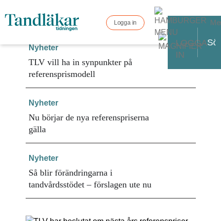
Me
Logga in
LOGGA
Nyheter
IN
TLV vill ha in synpunkter på
referensprismodell
Nyheter
Nu börjar de nya referenspriserna
gälla
Nyheter
Så blir förändringarna i
tandvårdsstödet – förslagen ute nu