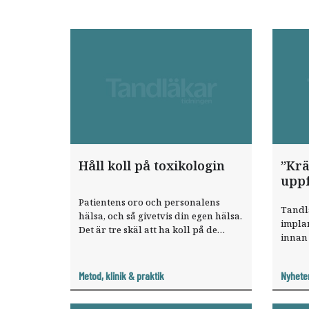
Håll koll på toxikologin
”Krä
uppf
Patientens oro och personalens
Tandlä
hälsa, och så givetvis din egen hälsa.
implan
Det är tre skäl att ha koll på de
innan
ämnen du hanterar på kliniken.
klinis
Stenpo
Metod, klinik & praktik
Nyhete
special