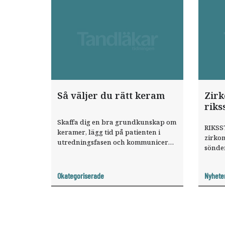
Så väljer du rätt keram
Zirk
rik
Skaffa dig en bra grundkunskap om
RIKSS
keramer, lägg tid på patienten i
zirkon
utredningsfasen och kommunicera
sönder
löpande med din tandtekniker. Det
föruts
är Hans Nilsons viktigaste råd till
bettfu
alla som vill lyckas med dental
Okategoriserade
Nyhete
keramik.