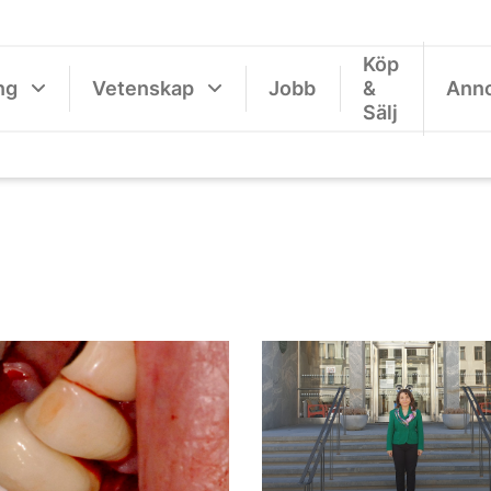
Köp
ng
Vetenskap
Jobb
&
Ann
Sälj