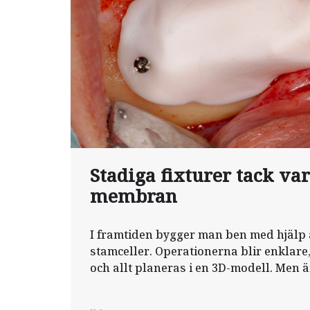
Stadiga fixturer tack va
membran
I framtiden bygger man ben med hjäl
stamceller. Operationerna blir enklare,
och allt planeras i en 3D-modell. Men 
mesta av detta på ­forskningsstadiet.