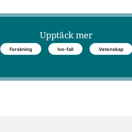
Upptäck mer
Forskning
Ivo-fall
Vetenskap