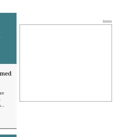
Annons
a med
 av
i
a