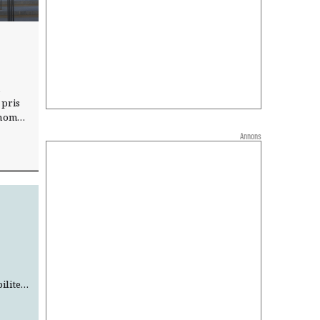
 pris
inom
Annons
är
litet.
i
farande