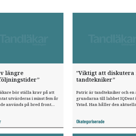
v längre
”Viktigt att diskuter
öljningstider”
tandtekniker”
kare bör ställa krav på att
Patric är tandtekniker och en
tat utvärderas i minst fem år
grundarna till labbet IQDent 
 de används på bred front
Ystad. Han håller den aktuell
kt. Det anser Victoria Franke
kursen tillsammans med Hans
rt, universitetslektor och
Nilson.
r
Okategoriserade
ist i oral protetik.