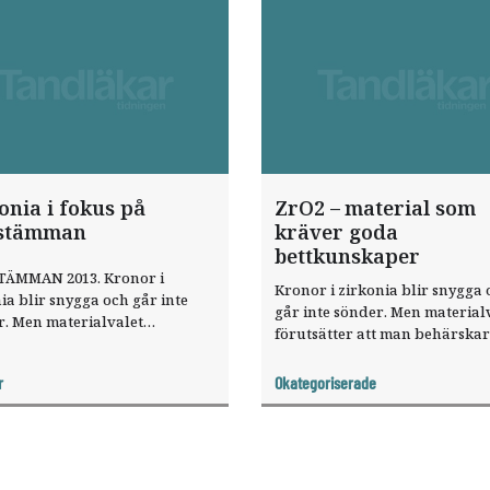
onia i fokus på
ZrO2 – material som
sstämman
kräver goda
bettkunskaper
TÄMMAN 2013. Kronor i
Kronor i zirkonia blir snygga
ia blir snygga och går inte
går inte sönder. Men material
. Men materialvalet
förutsätter att man behärskar
ätter att man behärskar
bettfunktion. Annars kan det g
nktion.
varnar Michael Karlsten,
r
Okategoriserade
tandläkare inriktad på estetis
tandvård.