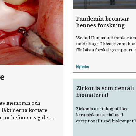
Pandemin bromsar
hennes forskning
Wedad Hammoudi forskar om
tandslitage. I höstas vann hon
för bästa forsknings­rapport 
oral protetik. Snart väntar ett
halvårs forskning i Norge – n
Nyheter
pandemiläget tillåter det.
re
Zirkonia som dentalt
biomaterial
p av membran och
Zirkonia är ett höghållfast
 läk­tiderna kortare
keramiskt material med
ännu befinner sig det
exceptionellt god biokompatibi
Materialet började användas 
mitten av 1990-talet, och fort