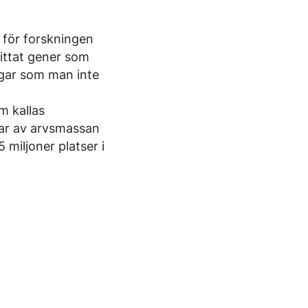
t för forskningen
hittat gener som
ngar som man inte
m kallas
ar av arvsmassan
 miljoner platser i