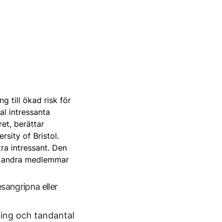
g till ökad risk för
al intressanta
et, berättar
sity of Bristol.
ra intressant. Den
där andra medlemmar
sangripna eller
ning och tand­antal