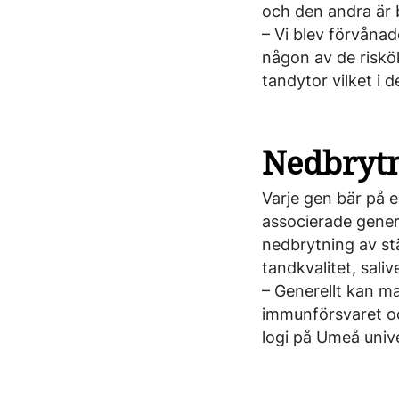
och den andra är b
– Vi blev förvånad
någon av de riskö
tandytor vilket i
Nedbrytn
Varje gen bär på en
associerade gener
nedbrytning av stä
tandkvalitet, sal
– Generellt kan m
immunförsvaret och
logi på Umeå unive