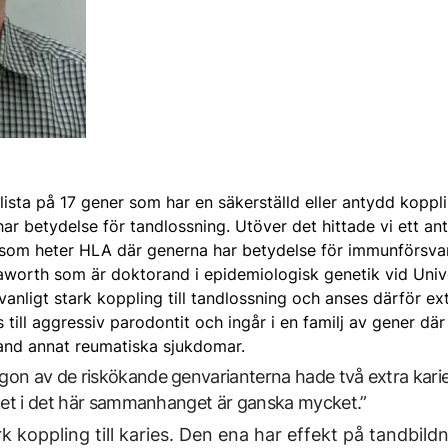
lista på 17 gener som har en säker­ställd eller antydd kopplin
ar betydelse för tandlossning. Utöver det hittade vi ett ant
e som heter HLA där generna har betydelse för immunförsvar
worth som är doktorand i epidemiologisk genetik vid Univer
anligt stark koppling till tandlossning och anses därför ext
s till aggressiv parodontit och ingår i en familj av gener 
land annat reumatiska sjukdomar.
on av de riskökande genvarianterna hade två extra karie
lket i det här sammanhanget är ganska mycket.”
k koppling till karies. Den ena har effekt på tandbild