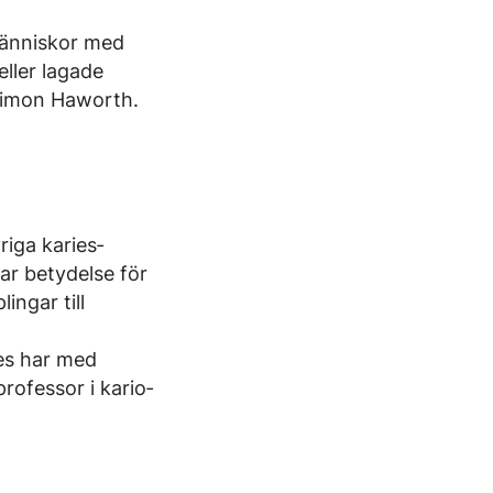
 Människor med
ller lagade
 Simon Haworth.
riga karies­
r bety­delse för
ingar till
ies har med
rofessor i kario­