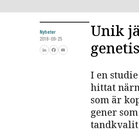
Unik jä
Nyheter
2018-09-25
geneti
LinkedIn
Facebook
Email
I en studi
hittat när
som är kop
gener som 
tandkvali