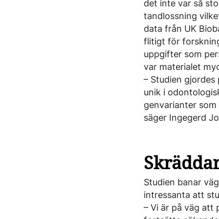
det inte var så st
tandlossning vilke
data från UK Biob
flitigt för forsk
uppgifter som per
var materialet myc
– Studien gjordes
unik i odontologis
genvarianter som i
säger Ingegerd J
Skräddar
Studien banar väg 
intressanta att stu
– Vi är på väg att