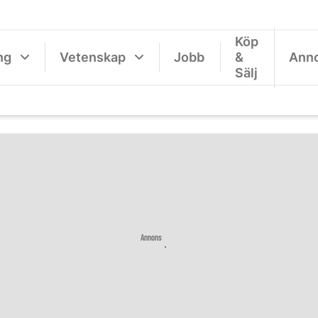
Köp
ng
Vetenskap
Jobb
&
Ann
Sälj
Annons