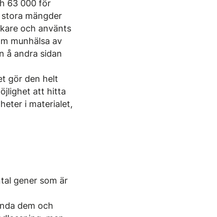
ch 63 000 för
ll stora mängder
skare och använts
 om munhälsa av
n å andra sidan
t gör den helt
jlighet att hitta
eter i materialet,
ntal gener som är
vända dem och