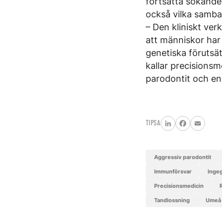
fortsätta sökande
också vilka samba
– Den kliniskt ve
att människor har 
genetiska förutsä
kallar precisionsm
parodontit och en
TIPSA
LinkedIn
Facebook
Email
aggressiv parodontit
immunförsvar
Inge
precisionsmedicin
tandlossning
Umeå