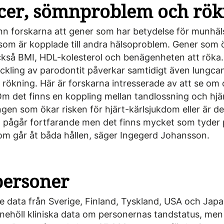
cer, sömnproblem och rök
nn forskarna att gener som har betydelse för munhäls
som är kopplade till andra hälsoproblem. Gener som ö
också BMI, HDL-kolesterol och benägenheten att röka
eckling av parodontit påverkar samtidigt även lungca
ökning. Här är forskarna intresserade av att se om 
 det finns en koppling mellan tandlossning och hjär
gen som ökar risken för hjärt-kärlsjukdom eller är d
 pågår fortfarande men det finns mycket som tyder p
m går åt båda hållen, säger Ingegerd Johansson.
personer
 data från Sverige, Finland, Tyskland, USA och Japa
innehöll kliniska data om personernas tandstatus, men