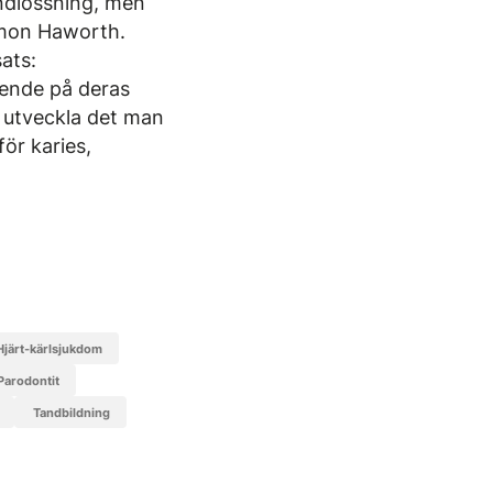
ndlossning, men
Simon Haworth.
ats:
roende på deras
t utveckla det man
ör karies,
hjärt-kärlsjukdom
parodontit
tandbildning