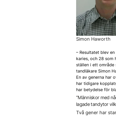
Simon Haworth
– Resultatet blev en 
karies, och 28 som h
ställen i ett områd
tandläkare Simon Ha
En av generna har ov
har tidigare kopplat
har betydelse för b
”Människor med någ
lagade tandytor vi
Två gener har star