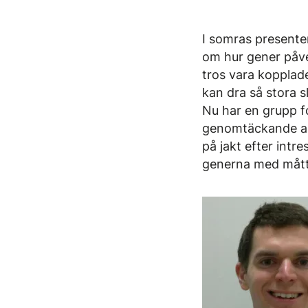
I somras presenter
om hur gener påve
tros vara kopplad
kan dra så stora s
Nu har en grupp f
genomtäckande as
på jakt efter intr
generna med mått 