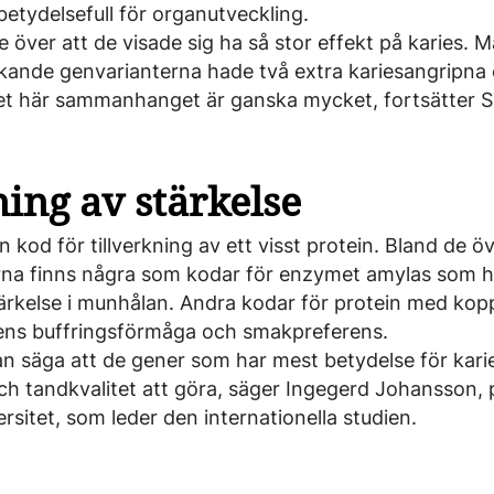
etydelsefull för organ­utveckling.
e över att de visade sig ha så stor effekt på karies.
kande genvarianterna hade två extra kariesangripna e
 det här sammanhanget är ganska mycket, fortsätter
ing av stärkelse
 kod för tillverkning av ett visst protein. Bland de öv
na finns några som kodar för enzymet amylas som ha
rkelse i munhålan. Andra kodar för protein med koppl
ivens buffringsförmåga och smak­preferens.
an säga att de gener som har mest betydelse för kar
 tand­kvali­tet att göra, säger Ingegerd Johansson, p
rsitet, som leder den internationella studien.