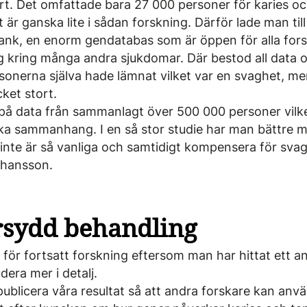
ort. Det omfattade bara 27 000 personer för karies o
t är ganska lite i sådan forskning. Därför lade man ti
ank, en enorm gendatabas som är öppen för alla for
ning kring många andra sjukdomar. Där bestod all data
sonerna själva hade lämnat vilket var en svaghet, me
ket stort.
 på data från sammanlagt över 500 000 personer vilke
ka sammanhang. I en så stor studie har man bättre mö
nte är så vanliga och samtidigt kompensera för svagh
ohansson.
sydd behandling
för fortsatt forskning eftersom man har hittat ett a
dera mer i detalj.
 publicera våra resultat så att andra forskare kan an