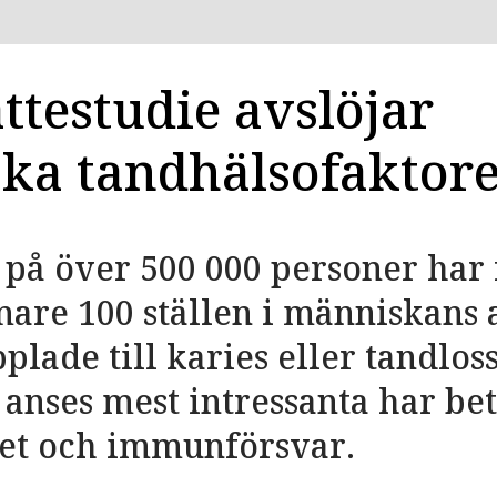
ttestudie ­avslöjar
ska tandhälsofaktor
e på över 500 000 personer har 
mare 100 ställen i människans
plade till karies eller tandlos
anses mest intressanta har bet
tet och immunförsvar.