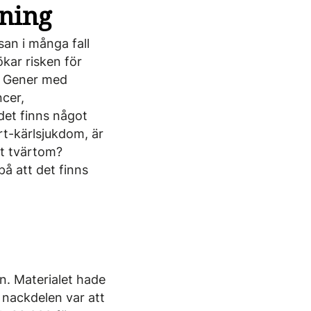
ning
an i många fall
kar risken för
. Gener med
ncer,
det finns något
t-kärlsjukdom, är
et tvärtom?
å att det finns
n. Materialet hade
 nackdelen var att