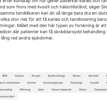
t efter kunskap om hur gener påverkar karies och ta
nd som finns med livsstil och hälsotillstånd, säger 
rksamma tandläkaren kan än så länge bara dra en sluts
olika stor risk för att få karies och tandlossning be
ttningar. Målet med den här typen av forskning är at
edicin där patienter kan få skräddarsydd behandling f
 lång rad andra sjukdomar.
BMI
cancer
enzym
epidemiologi
gener
genetik
gerd Johansson
karies
kariesangrepp
kariologi
livsstil
reumatisk
rökning
saliv
Simon Haworth
sömn
tandantal
 universitet