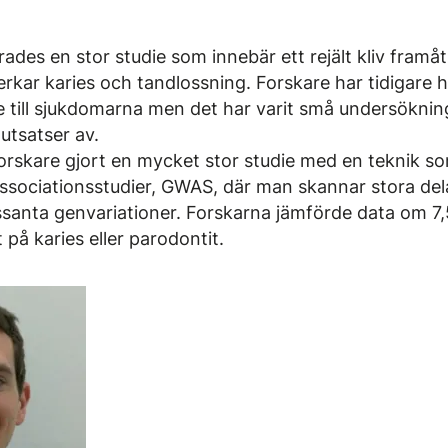
ades en stor studie som innebär ett rejält kliv framå
rkar karies och tandlossning. Forskare har tidigare 
e till sjukdomarna men det har varit små undersökni
lutsatser av.
orskare gjort en mycket stor studie med en teknik so
sociationsstudier, GWAS, där man skannar stora del
essanta genvariationer. Forskarna jämförde data om 7,5
på karies eller parodontit.