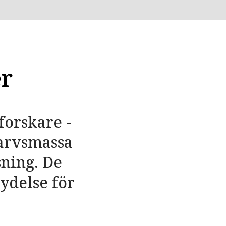
er
forskare ­
 arvsmassa
sning. De
ydelse för