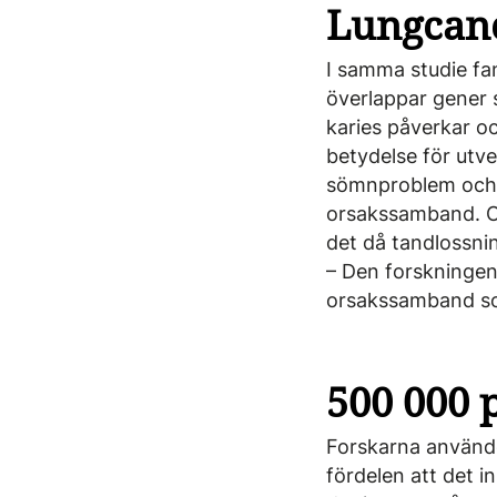
Lungcan
I samma studie fa
överlappar gener 
karies påverkar ­
betydelse för utv
sömnproblem och r
orsakssamband. Om
det då tandlossnin
– Den forskningen
orsakssamband so
500 000 
Forskarna använde
fördelen att det 