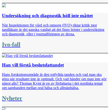
Undersökning och diagnostik höll inte måttet
När Inspektionen för vård och omsorg (IVO) riktar kritik mot
tandläkare är det ganska vanligt att det finns brister i undersökning
och diagnostik, eller i journalföringen av dessa.
Ivo-fall
Han vill förstå beslutsfattandet
Hans forskningsområde är den rotfyllda tanden och vad man ska
göra när resultatet inte är optimalt. Och vad händer om man inte gör
något alls? Thomas Kvist är en av författarna i det nordiska temat
om sambanden mellan oral hälsa och allmänhälsa.
Nyheter