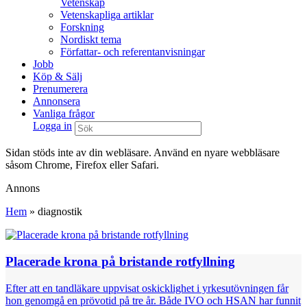
Vetenskap
Vetenskapliga artiklar
Forskning
Nordiskt tema
Författar- och referentanvisningar
Jobb
Köp & Sälj
Prenumerera
Annonsera
Vanliga frågor
Logga in
Sidan stöds inte av din webläsare. Använd en nyare webbläsare
såsom Chrome, Firefox eller Safari.
Annons
Hem
»
diagnostik
Placerade krona på bristande rotfyllning
Efter att en tandläkare uppvisat oskicklighet i yrkesutövningen får
hon genomgå en prövotid på tre år. Både IVO och HSAN har funnit