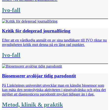
Ivo-fall
Kritik för delegerad journalföring
Efter att en vårdkedja anmält en av sina tandläkare till IVO riktar nu
myndigheten kritik mot denna på en lång rad punkter.
Ivo-fall
Biosensorer avslöjar tidig parodontit
På Linköpings universitet utvecklar man en känslig biosensor som
kan mäta den proteolytiska aktiviteten i gingivalvätska och göra det
möjligt att diagnosticera parodontit mycket tidigare än i dag.
Metod, klinik & praktik