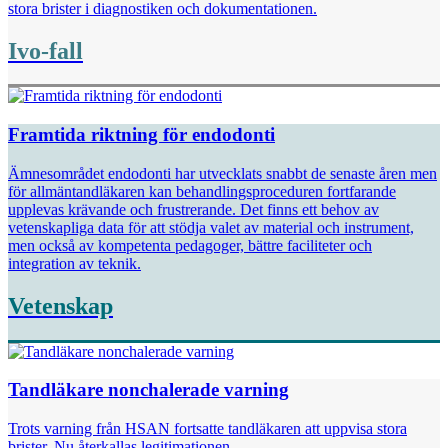
stora brister i diagnostiken och dokumentationen.
Ivo-fall
Framtida riktning för endodonti
Ämnesområdet endodonti har utvecklats snabbt de senaste åren men
för allmäntandläkaren kan behandlingsproceduren fortfarande
upplevas krävande och frustrerande. Det finns ett behov av
vetenskapliga data för att stödja valet av material och instrument,
men också av kompetenta pedagoger, bättre faciliteter och
integration av teknik.
Vetenskap
Tandläkare nonchalerade varning
Trots varning från HSAN fortsatte tandläkaren att uppvisa stora
brister. Nu återkallas legitimationen.