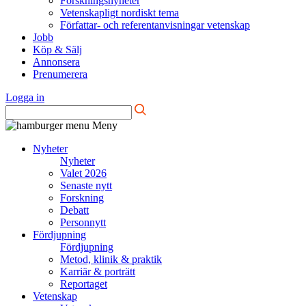
Forskningsnyheter
Vetenskapligt nordiskt tema
Författar- och referentanvisningar vetenskap
Jobb
Köp & Sälj
Annonsera
Prenumerera
Logga in
Meny
Nyheter
Nyheter
Valet 2026
Senaste nytt
Forskning
Debatt
Personnytt
Fördjupning
Fördjupning
Metod, klinik & praktik
Karriär & porträtt
Reportaget
Vetenskap