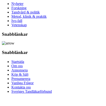
Nyheter
Forskning
Tandvård & politik
Metod, klinik & praktik
Ivo-fall
Vetenskap
Snabblänkar
Snabblänkar
Startsida
Om oss
Annonsera
Köp & Sälj
Prenumerera
Vanliga Frågor
Kontakta oss
Sveriges Tandläkarförbund