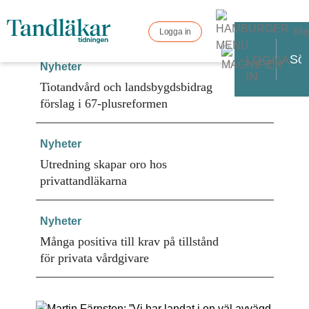
Me
Logga in
LOGGA
Nyheter
IN
Tiotandvård och landsbygdsbidrag
förslag i 67-plusreformen
Nyheter
Utredning skapar oro hos
privattandläkarna
Nyheter
Många positiva till krav på tillstånd
för privata vårdgivare