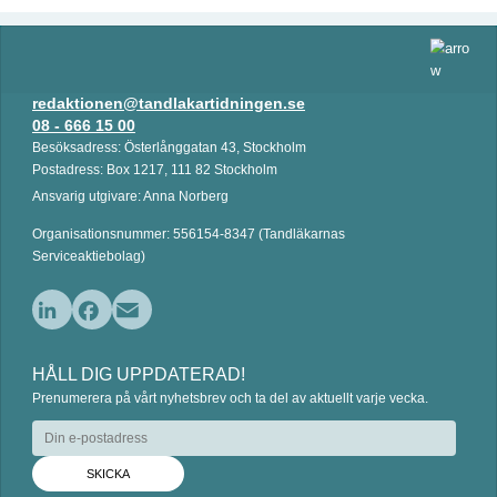
redaktionen@tandlakartidningen.se
08 - 666 15 00
Besöksadress: Österlånggatan 43, Stockholm
Postadress: Box 1217, 111 82 Stockholm
Ansvarig utgivare: Anna Norberg
Organisationsnummer: 556154-8347 (Tandläkarnas
Serviceaktiebolag)
L
F
E
i
a
m
HÅLL DIG UPPDATERAD!
n
c
a
Prenumerera på vårt nyhetsbrev och ta del av aktuellt varje vecka.
k
e
i
e
b
l
d
o
I
o
n
k