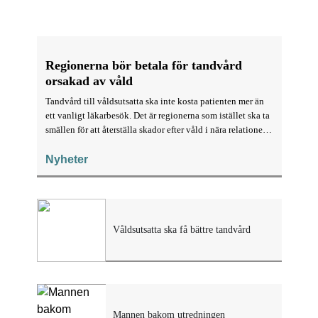
Regionerna bör betala för tandvård
orsakad av våld
Tandvård till våldsutsatta ska inte kosta patienten mer än
ett vanligt läkarbesök. Det är regionerna som istället ska ta
smällen för att återställa skador efter våld i nära relationer.
Det föreslår den statliga utredningen om stärkt stöd till
tandvård för våldsutsatta och ökad kontroll över
Nyheter
tandvårdssektorn.
Våldsutsatta ska få bättre tandvård
Mannen bakom utredningen