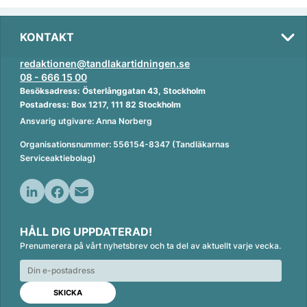
KONTAKT
redaktionen@tandlakartidningen.se
08 - 666 15 00
Besöksadress: Österlånggatan 43, Stockholm
Postadress: Box 1217, 111 82 Stockholm
Ansvarig utgivare: Anna Norberg
Organisationsnummer: 556154-8347 (Tandläkarnas
Serviceaktiebolag)
L
F
E
i
a
m
HÅLL DIG UPPDATERAD!
n
c
a
Prenumerera på vårt nyhetsbrev och ta del av aktuellt varje vecka.
k
e
i
e
b
l
d
o
I
o
n
k