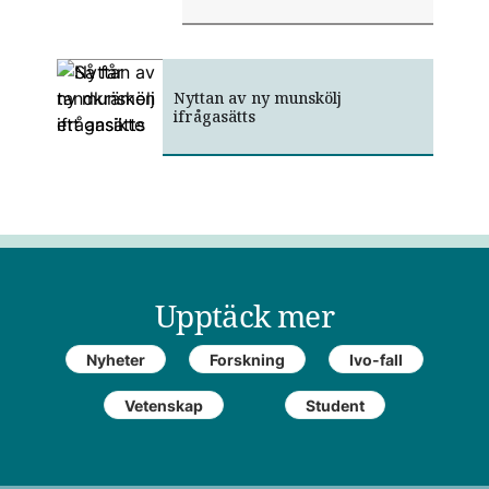
Nyttan av ny munskölj
Så får tandkrämen ett ansikte
ifrågasätts
Upptäck mer
Nyheter
Forskning
Ivo-fall
Vetenskap
Student