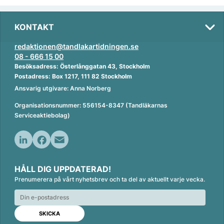
KONTAKT
redaktionen@tandlakartidningen.se
08 - 666 15 00
Besöksadress: Österlånggatan 43, Stockholm
Postadress: Box 1217, 111 82 Stockholm
Ansvarig utgivare: Anna Norberg
Organisationsnummer: 556154-8347 (Tandläkarnas
Serviceaktiebolag)
L
F
E
i
a
m
HÅLL DIG UPPDATERAD!
n
c
a
Prenumerera på vårt nyhetsbrev och ta del av aktuellt varje vecka.
k
e
i
e
b
l
d
o
I
o
n
k