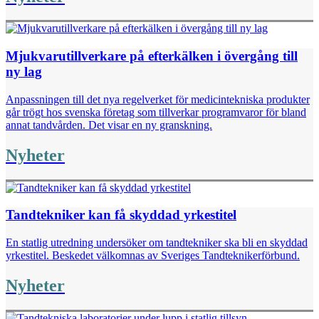
Mjukvarutillverkare på efterkälken i övergång till
ny lag
Anpassningen till det nya regelverket för medicintekniska produkter
går trögt hos svenska företag som tillverkar programvaror för bland
annat tandvården. Det visar en ny granskning.
Nyheter
Tandtekniker kan få skyddad yrkestitel
En statlig utredning undersöker om tandtekniker ska bli en skyddad
yrkestitel. Beskedet välkomnas av Sveriges Tandteknikerförbund.
Nyheter