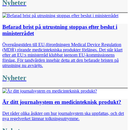
Nyheter
Befarad brist på utrustning stoppas efter beslut i
ministerrådet
Övergångstiden till EU-förordningen Medical Device Regulation
(MDR) rörande medicintekniska produkter förlängs. Det står klart
efter att EU:s ministerråd klubbat igenom EU-kommissionens
förslag. För tandvården innebär detta att den befarade bristen på
utrustning nu avvärjts.
Nyheter
Är ditt journalsystem en medicinteknisk produkt?
Det råder olika åsikter om hur journalsystem ska uppfattas, och det
nya regelverket lämnar tolkningsutrymme.