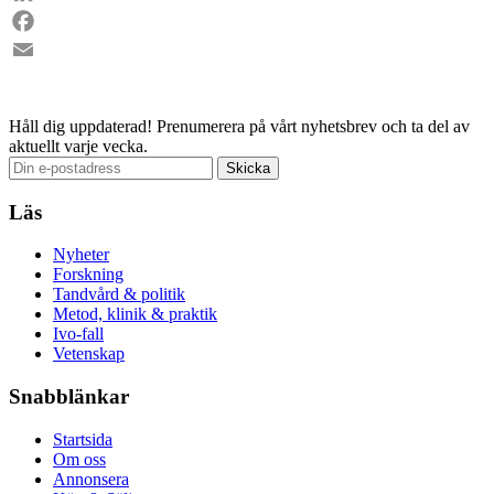
LinkedIn
Facebook
Email
Håll dig uppdaterad!
Prenumerera på vårt nyhetsbrev och ta del av
aktuellt varje vecka.
Läs
Nyheter
Forskning
Tandvård & politik
Metod, klinik & praktik
Ivo-fall
Vetenskap
Snabblänkar
Startsida
Om oss
Annonsera