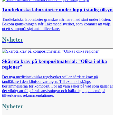
Tandtekniska laboratorier under lupp i statlig tillsyn
Tandtekniska laboratorier granskas närmare med start under hösten.
Bakom granskningen står Läkemedelsverket, som kommer att välja
ut ett slumpmässigt antal tillverkare.
Nyheter
Skärpta krav på kompositmaterial: ”Olika i olika
regioner”
Det nya medicintekniska regelverket ställer hårdare krav på
tandläkare i den kliniska vardagen. Till exempel skärps
bestämmelserna för komposit. För att vara säker på vad som gäller är
det viktigt att följa bruksanvisningar och hålla sig uppdaterad på
tillverkarens rekommendationer.
Nyheter