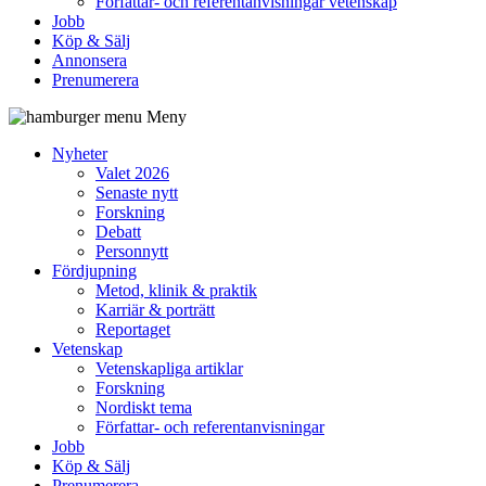
Författar- och referentanvisningar vetenskap
Jobb
Köp & Sälj
Annonsera
Prenumerera
Meny
Nyheter
Valet 2026
Senaste nytt
Forskning
Debatt
Personnytt
Fördjupning
Metod, klinik & praktik
Karriär & porträtt
Reportaget
Vetenskap
Vetenskapliga artiklar
Forskning
Nordiskt tema
Författar- och referentanvisningar
Jobb
Köp & Sälj
Prenumerera