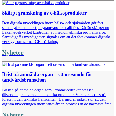
Skärpt granskning av e-hälsoprodukter
Den digitala utvecklingen inom hälso- och sjukvården går fort
samtidigt som antalet programvaror blir allt fler. Därför skärper nu
Läkemedelsverket kontrollen av medicintekniska programvaror.
Samtidigt får myndigheten signaler om att det förekommer digitala
verktyg som saknar CE-märkning.
Nyheter
Brist på anmälda ­organ – ett orosmoln för ­
tandvårdsbranschen
Bristen på anmälda organ som utfärdar certifikat ­pressar
tillverkningen av medicintekniska produkter. Värst drabbas små
företag i den tekniska framkanten. Därmed är risken stor att den
digitala utvecklingen inom tandvården bromsas in de närmaste åren.
Nyheter