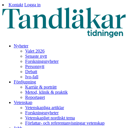
Kontakt
Logga in
Nyheter
Valet 2026
Senaste nytt
Forskningsnyheter
Personnytt
Debatt
Ivo-fall
Fördjupning
Karriär & porträtt
Metod, klinik & praktik
Reportaget
Vetenskap
Vetenskapliga artiklar
Forskningsnyheter
Vetenskapligt nordiskt tema
Författar- och referentanvisningar vetenskap