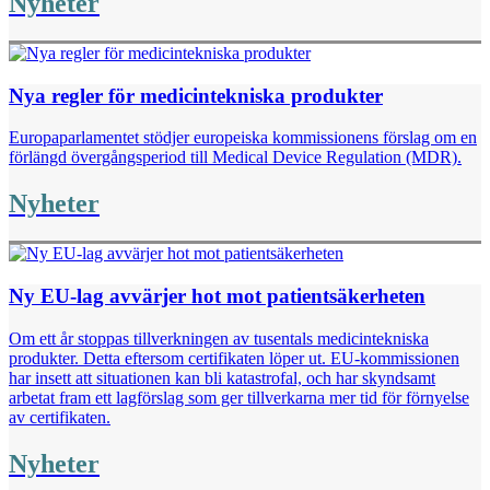
Nyheter
Nya regler för medicintekniska produkter
Europaparlamentet stödjer europeiska kommissionens förslag om en
förlängd övergångsperiod till Medical Device Regulation (MDR).
Nyheter
Ny EU-lag avvärjer hot mot patientsäkerheten
Om ett år stoppas tillverkningen av tusentals medicintekniska
produkter. Detta eftersom certifikaten löper ut. EU-kommissionen
har insett att situationen kan bli katastrofal, och har skyndsamt
arbetat fram ett lagförslag som ger tillverkarna mer tid för förnyelse
av certifikaten.
Nyheter