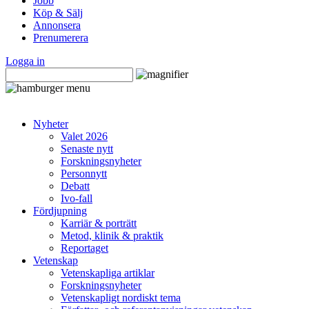
Jobb
Köp & Sälj
Annonsera
Prenumerera
Logga in
Nyheter
Valet 2026
Senaste nytt
Forskningsnyheter
Personnytt
Debatt
Ivo-fall
Fördjupning
Karriär & porträtt
Metod, klinik & praktik
Reportaget
Vetenskap
Vetenskapliga artiklar
Forskningsnyheter
Vetenskapligt nordiskt tema