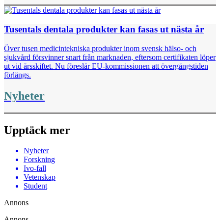
Tusentals dentala produkter kan fasas ut nästa år
Över tusen medicintekniska produkter inom svensk hälso- och
sjukvård försvinner snart från marknaden, eftersom certifikaten löper
ut vid årsskiftet. Nu föreslår EU-kommissionen att övergångstiden
förlängs.
Nyheter
Upptäck mer
Nyheter
Forskning
Ivo-fall
Vetenskap
Student
Annons
Annons