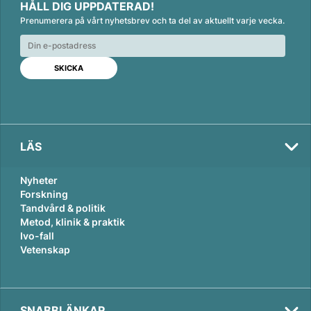
HÅLL DIG UPPDATERAD!
n
c
a
Prenumerera på vårt nyhetsbrev och ta del av aktuellt varje vecka.
k
e
i
e
b
l
d
o
I
o
n
k
LÄS
Nyheter
Forskning
Tandvård & politik
Metod, klinik & praktik
Ivo-fall
Vetenskap
SNABBLÄNKAR