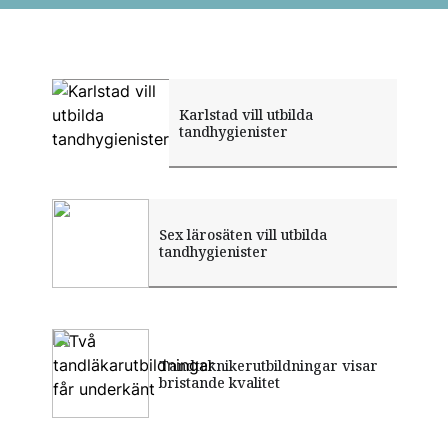
Karlstad vill utbilda
tandhygienister
Sex lärosäten vill utbilda
tandhygienister
Tre hygienistutbildningar
Tandteknikerutbildningar visar
Två tandläkarutbildningar
underkänns
bristande kvalitet
får underkänt