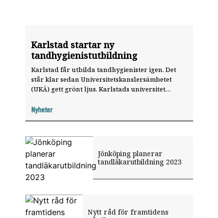
Karlstad startar ny
tandhygienistutbildning
Karlstad får utbilda tandhygienister igen. Det
står klar sedan Universitetskanslersämbetet
(UKÄ) gett grönt ljus. Karlstads universitet
startar en treårig tandhygienistutbildning
hösten 2020.
Nyheter
Jönköping planerar
tandläkarutbildning 2023
Nytt råd för framtidens