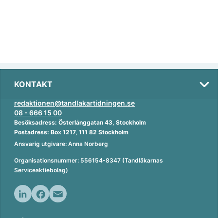
KONTAKT
redaktionen@tandlakartidningen.se
08 - 666 15 00
Besöksadress: Österlånggatan 43, Stockholm
Postadress: Box 1217, 111 82 Stockholm
Ansvarig utgivare: Anna Norberg
Organisationsnummer: 556154-8347 (Tandläkarnas
Serviceaktiebolag)
L
F
E
i
a
m