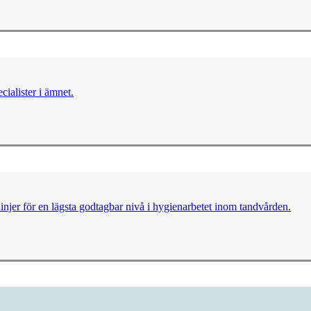
cialister i ämnet.
injer för en lägsta godtagbar nivå i hygienarbetet inom tandvården.