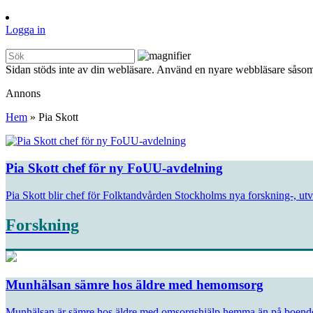
Logga in
Sidan stöds inte av din webläsare. Använd en nyare webbläsare såsom
Annons
Hem
»
Pia Skott
Pia Skott chef för ny FoUU-avdelning
Pia Skott blir chef för Folktandvården Stockholms nya forskning-, ut
Forskning
Munhälsan sämre hos äldre med hemomsorg
Munhälsan är sämre hos äldre med omsorgshjälp hemma än på boende. 