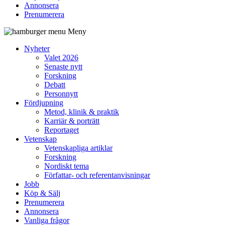
Annonsera
Prenumerera
Meny
Nyheter
Valet 2026
Senaste nytt
Forskning
Debatt
Personnytt
Fördjupning
Metod, klinik & praktik
Karriär & porträtt
Reportaget
Vetenskap
Vetenskapliga artiklar
Forskning
Nordiskt tema
Författar- och referentanvisningar
Jobb
Köp & Sälj
Prenumerera
Annonsera
Vanliga frågor