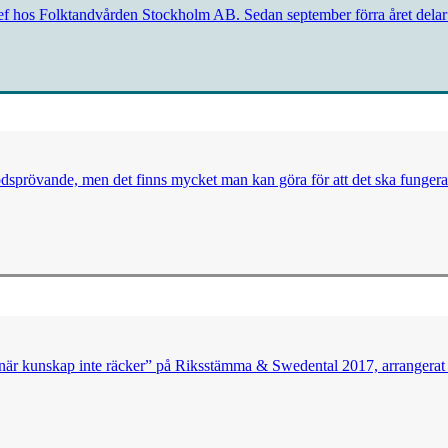
ef hos Folktandvården Stockholm AB. Sedan september förra året delar 
rövande, men det finns mycket man kan göra för att det ska fungera bättr
e när kunskap inte räcker” på Riksstämma & Swedental 2017, arrangera