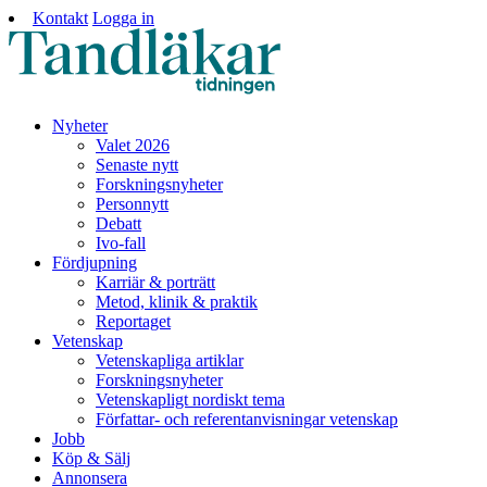
Kontakt
Logga in
Nyheter
Valet 2026
Senaste nytt
Forskningsnyheter
Personnytt
Debatt
Ivo-fall
Fördjupning
Karriär & porträtt
Metod, klinik & praktik
Reportaget
Vetenskap
Vetenskapliga artiklar
Forskningsnyheter
Vetenskapligt nordiskt tema
Författar- och referentanvisningar vetenskap
Jobb
Köp & Sälj
Annonsera