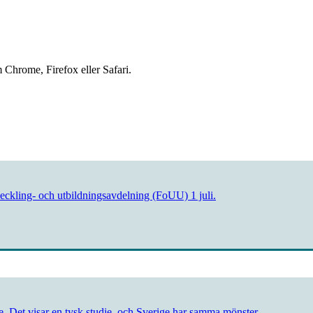
 Chrome, Firefox eller Safari.
veckling- och utbildningsavdelning (FoUU) 1 juli.
Det visar en tysk studie, och Sverige har samma mönster.