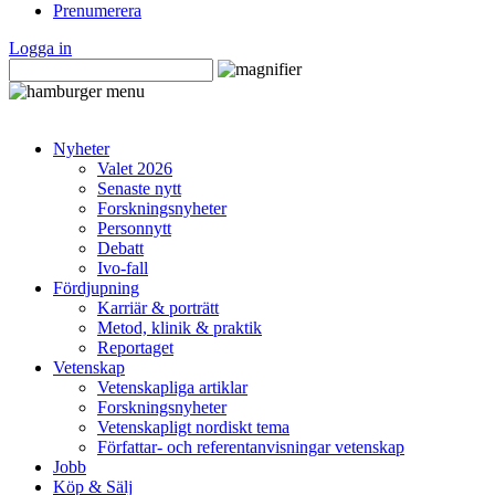
Prenumerera
Logga in
Nyheter
Valet 2026
Senaste nytt
Forskningsnyheter
Personnytt
Debatt
Ivo-fall
Fördjupning
Karriär & porträtt
Metod, klinik & praktik
Reportaget
Vetenskap
Vetenskapliga artiklar
Forskningsnyheter
Vetenskapligt nordiskt tema
Författar- och referentanvisningar vetenskap
Jobb
Köp & Sälj