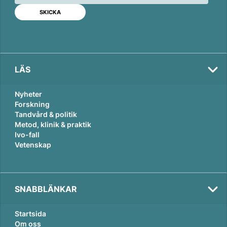
d
o
I
o
n
k
LÄS
Nyheter
Forskning
Tandvård & politik
Metod, klinik & praktik
Ivo-fall
Vetenskap
SNABBLÄNKAR
Startsida
Om oss