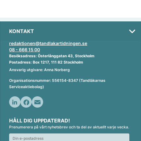
KONTAKT
redaktionen@tandlakartidningen.se
08 - 666 15 00
Besöksadress: Österlånggatan 43, Stockholm
Postadress: Box 1217, 111 82 Stockholm
Ansvarig utgivare: Anna Norberg
Organisationsnummer: 556154-8347 (Tandläkarnas
Serviceaktiebolag)
L
F
E
i
a
m
HÅLL DIG UPPDATERAD!
n
c
a
Prenumerera på vårt nyhetsbrev och ta del av aktuellt varje vecka.
k
e
i
e
b
l