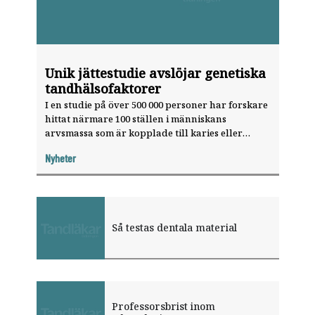
Unik jättestudie ­avslöjar genetiska
tandhälsofaktorer
I en studie på över 500 000 personer har forskare
­hittat närmare 100 ställen i människans
arvsmassa som är kopplade till karies eller
tandlossning. De gener som anses mest
Nyheter
intressanta har betydelse för tandkvalitet och
immunförsvar.
Så testas dentala material
Professorsbrist inom