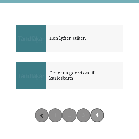
Hon lyfter etiken
Generna gör vissa till
kariesbarn
1
…
3
4