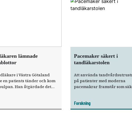
läkaren lämnade
Pacemaker säkert i
blottor
tandläkarstolen
dläkare i Västra Götaland
Att använda tandvårdsutrust
e en patients tänder och kom
på patienter med moderna
 pulpan. Han åtgärdade det
pacemakrar framstår som säke
ch patienten fick ont.
visar ett spanskt kliniskt förs
karen får kritik från
66 pacemakerbärare.
Forskning
ktionen för vård och omsorg
 som anser att
dertagandet av patienten
ar omfattande brister.