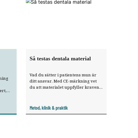
Så testas dentala material
Vad du sätter i patientens mun är
ning
ditt ansvar. Med CE‑märkning vet
du att materialet upp­fyller ­kraven i
rt,
regelverket. Men experterna tycker
ök på
att det borde krävas ännu mer.
Metod, klinik & praktik