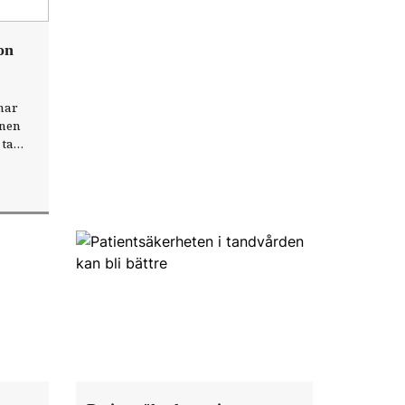
on
har
onen
 ta