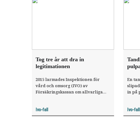
Tog tre år att dra in
Tand
legitimationen
pulpa
2015 larmades Inspektionen för
En tan
vård och omsorg (IVO) av
slipad
Försäkringskassan om allvarliga
in på
brister i en tandläkares
inte o
behandlingar, men först tre år
Tandlä
Ivo-fall
Ivo-fall
senare drogs tandläkarens
Inspe
legitimation in.
(IVO),
omhän
uppvis