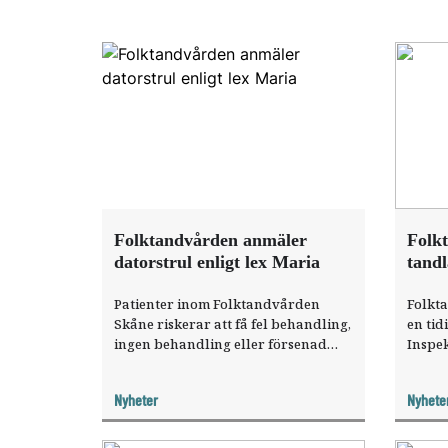
Folktandvården anmäler
Folk
datorstrul enligt lex Maria
tandl
Patienter inom Folktandvården
Folkt
Skåne riskerar att få fel behandling,
en tid
ingen behandling eller försenad
Inspe
behandling till följd av
(IVO).
datorproblem sedan ett nytt
för pa
Nyheter
Nyhete
journalsystem infördes i juni. Nu
folkt
har det anmälts enligt lex Maria.