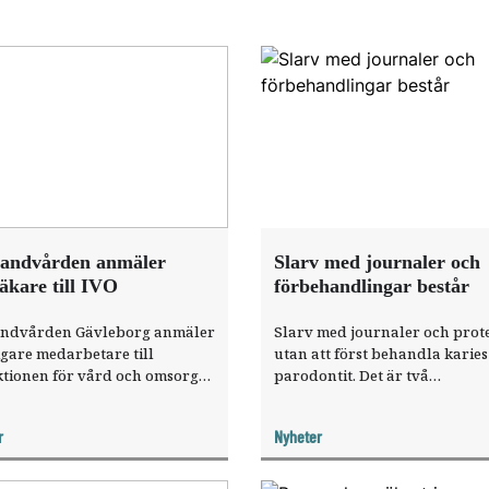
tandvården anmäler
Slarv med journaler och
äkare till IVO
förbehandlingar består
andvården Gävleborg anmäler
Slarv med journaler och prote
igare medarbetare till
utan att först behandla karies
ktionen för vård och omsorg
parodontit. Det är två
 Personen kan utgöra en fara
återkommande brister som
tientsäkerheten, anser
Inspektionen för vård och om
r
Nyheter
andvården.
(IVO) beskriver i en ny rappor