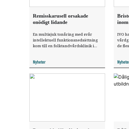
Remisskarusell orsakade
Brist
onödigt lidande
inom
En multisjuk tonåring med svår
IVO ha
intellektuell funktionsnedsättning
vårdg
kom till en folktandvårdsklinik i
de fles
Skåne med tandvärk. Trots
behand
rotrester, kariesskadade tänder och
utom e
Nyheter
Nyhete
parodontit fick hon vänta ett halvår
dokum
på tandsanering.