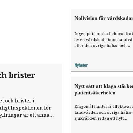
Nollvision för vårdskado
Ingen patient ska behöva dra
av en vårdskada inom tandv
eller den övriga hälso- och
sjukvården. Det är målet i Sve
första nationella handlingspl
ökad patientsäkerhet. Alla in
Nyheter
tandvården berörs.
h brister
Nytt sätt att klaga stärke
patientsäkerheten
t och brister i
Klagomål hanteras effektivar
ligt Inspektionen för
tandvården och övriga hälso-
yllningar är ett annat
sjukvården sedan ett nytt
 IVO:s nationella
klagomålssystem infördes 201
systemet har inte stärkt