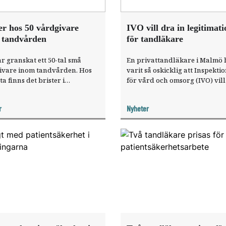
er hos 50 vårdgivare
IVO vill dra in legitimati
 tandvården
för tandläkare
r granskat ett 50-tal små
En privattandläkare i Malmö 
ivare inom tandvården. Hos
varit så oskicklig att Inspekti
ta finns det brister i
för vård och omsorg (IVO) vill
lingen av patienter och alla
ifrån honom legitimationen.
n behöver förbättra sin
r
Nyheter
entation.