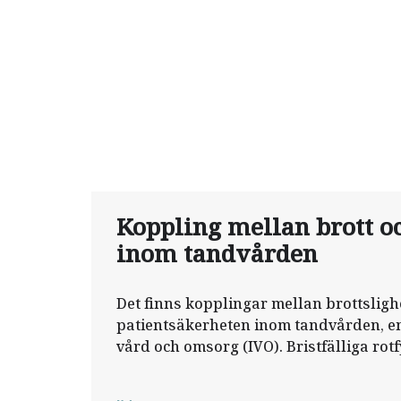
Koppling mellan brott oc
inom tandvården
Det finns kopplingar mellan brottslighe
patientsäkerheten inom tandvården, en
vård och omsorg (IVO). Bristfälliga rotf
problemområde, enligt Johan Blomgren,
samordnare för tandvård.