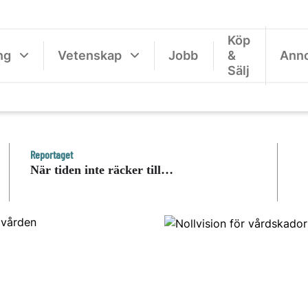
Köp
ng
Vetenskap
Jobb
&
Ann
Sälj
Reportaget
När tiden inte räcker till…