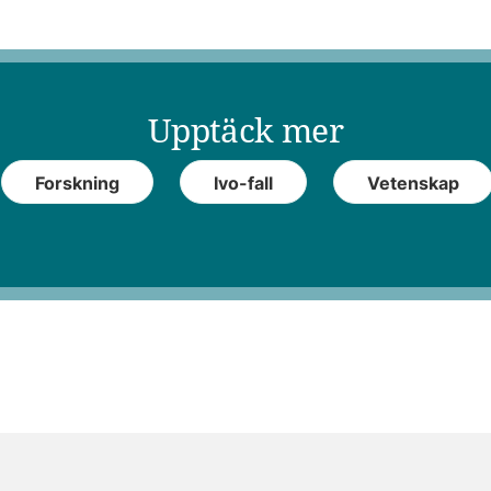
Upptäck mer
Forskning
Ivo-fall
Vetenskap