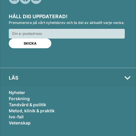
L
F
E
i
a
m
HÅLL DIG UPPDATERAD!
n
c
a
Prenumerera på vårt nyhetsbrev och ta del av aktuellt varje vecka.
k
e
i
e
b
l
d
o
I
o
n
k
LÄS
Nyheter
Forskning
Tandvård & politik
Metod, klinik & praktik
Ivo-fall
Vetenskap