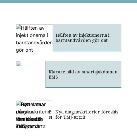
Hälften av injektionerna i
barntandvården gör ont
Klarare bild av smärtsjukdomen
BMS
Bettskena minskar tinnitus och
Han satsar på samarbete kring
Nya diagnoskriterier föreslås
smärta
smärta
för TMJ-artrit